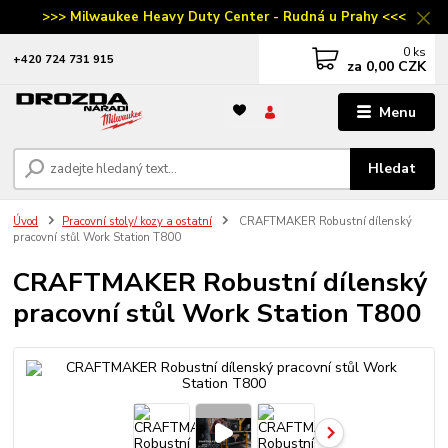
>>> Milwaukee Heavy Duty Center - Rudná u Prahy <<<
0
ks
‭+420 724 731 915
za
0,00 CZK
Menu
Hledat
Úvod
Pracovní stoly/ kozy a ostatní
CRAFTMAKER Robustní dílenský
pracovní stůl Work Station T800
CRAFTMAKER Robustní dílenský
pracovní stůl Work Station T800