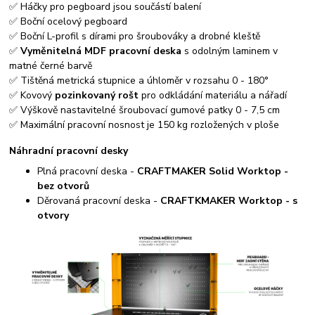
✅ Háčky pro pegboard jsou součástí balení
✅ Boční ocelový pegboard
✅ Boční L-profil s dírami pro šroubováky a drobné kleště
✅
Vyměnitelná MDF pracovní deska
s odolným laminem v
matné černé barvě
✅ Tištěná metrická stupnice a úhloměr v rozsahu 0 - 180°
✅ Kovový
pozinkovaný rošt
pro odkládání materiálu a nářadí
✅ Výškově nastavitelné šroubovací gumové patky 0 - 7,5 cm
✅ Maximální pracovní nosnost je 150 kg rozložených v ploše
Náhradní pracovní desky
Plná pracovní deska -
CRAFTMAKER Solid Worktop -
bez otvorů
Děrovaná pracovní deska -
CRAFTKMAKER Worktop - s
otvory