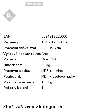
EAN
:
8594212511000
Rozměry
:
154 × 128 × 65 cm
Pracovní výška stolu
:
88 - 95,5 cm
Výškově nastavitelné
:
Ano
Materiál
:
Ocel, MDF
Hmotnost
:
36 kg
Pracovní deska
:
MDF + lamino
Pegboard
:
MDF + ocelové háčky
Maximální nosnost
:
150 kg
Počet v balení
:
1
Zboží zařazeno v kategoriích