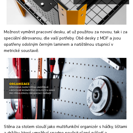
Možnost vyměnit pracovní desku, ať už použitou za novou, tak i za
speciální děrovanou, dle vaší potřeby. Obě desky z MDF a jsou
opatřeny odolným černým laminem a natištěnou stupnicí v
metrické soustavě.
Stěna za stolem slouží jako multifunkční organizér s háčky, lištami
a držáky, které umožňují snadno pověsit různé nářadí a