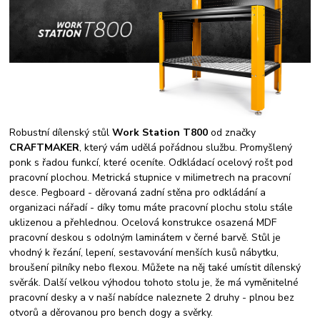
Robustní dílenský stůl
Work Station T800
od značky
CRAFTMAKER
, který vám udělá pořádnou službu. Promyšlený
ponk s řadou funkcí, které oceníte. Odkládací ocelový rošt pod
pracovní plochou. Metrická stupnice v milimetrech na pracovní
desce. Pegboard - děrovaná zadní stěna pro odkládání a
organizaci nářadí - díky tomu máte pracovní plochu stolu stále
uklizenou a přehlednou. Ocelová konstrukce osazená MDF
pracovní deskou s odolným laminátem v černé barvě. Stůl je
vhodný k řezání, lepení, sestavování menších kusů nábytku,
broušení pilníky nebo flexou. Můžete na něj také umístit dílenský
svěrák. Další velkou výhodou tohoto stolu je, že má vyměnitelné
pracovní desky a v naší nabídce naleznete 2 druhy - plnou bez
otvorů a děrovanou pro bench dogy a svěrky.