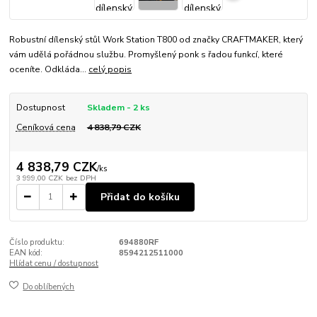
Robustní dílenský stůl Work Station T800 od značky CRAFTMAKER, který
vám udělá pořádnou službu. Promyšlený ponk s řadou funkcí, které
oceníte. Odkláda...
celý popis
Dostupnost
Skladem - 2 ks
Ceníková cena
4 838,79 CZK
4 838,79 CZK
/
ks
3 999,00 CZK
bez DPH
Přidat do košíku
Číslo produktu:
694880RF
EAN kód:
8594212511000
Hlídat cenu / dostupnost
Do oblíbených