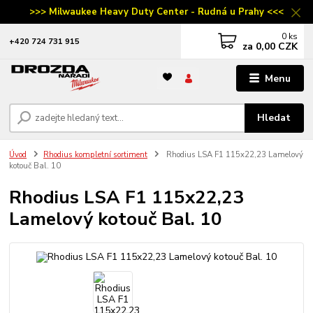
>>> Milwaukee Heavy Duty Center - Rudná u Prahy <<<
0
ks
‭+420 724 731 915
za
0,00 CZK
Menu
Hledat
Úvod
Rhodius kompletní sortiment
Rhodius LSA F1 115x22,23 Lamelový
kotouč Bal. 10
Rhodius LSA F1 115x22,23
Lamelový kotouč Bal. 10