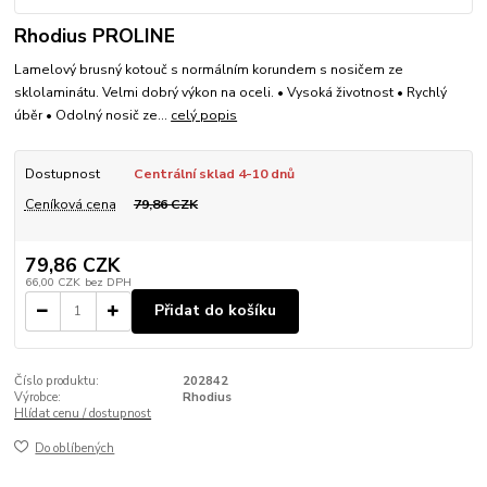
Rhodius PROLINE
Lamelový brusný kotouč s normálním korundem s nosičem ze
sklolaminátu. Velmi dobrý výkon na oceli. • Vysoká životnost • Rychlý
úběr • Odolný nosič ze...
celý popis
Dostupnost
Centrální sklad 4-10 dnů
Ceníková cena
79,86 CZK
79,86 CZK
66,00 CZK
bez DPH
Přidat do košíku
Číslo produktu:
202842
Výrobce:
Rhodius
Hlídat cenu / dostupnost
Do oblíbených