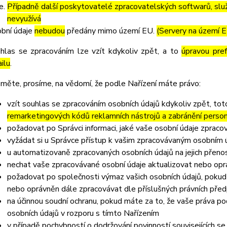
Případně další poskytovatelé zpracovatelských softwarů, služ
nevyužívá
bní údaje
nebudou
předány mimo území EU.
(Servery na území 
hlas se zpracováním lze vzít kdykoliv zpět, a to
úpravou pre
ilu
.
měte, prosíme, na vědomí, že podle Nařízení máte právo:
vzít souhlas se zpracováním osobních údajů kdykoliv zpět, to
remarketingových kódů reklamních nástrojů a zabránění perso
požadovat po Správci informaci, jaké vaše osobní údaje zpraco
vyžádat si u Správce přístup k vašim zpracovávaným osobním ú
u automatizovaně zpracovaných osobních údajů na jejich přeno
nechat vaše zpracovávané osobní údaje aktualizovat nebo opra
požadovat po společnosti výmaz vašich osobních údajů, pokud 
nebo oprávněn dále zpracovávat dle příslušných právních před
na účinnou soudní ochranu, pokud máte za to, že vaše práva po
osobních údajů v rozporu s tímto Nařízením
v případě pochybností o dodržování povinností souvisejících s