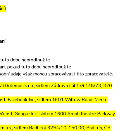
ání)
aní
 tuto dobu neprodloužíte
aní, pokud tuto dobu neprodloužíte
obní údaje však mohou zpracovávat i tito zpracovatelé:
í Golemos s.r.o., sídlem Zátkovo nábřeží 448/73, 370
stí Facebook Inc., sídlem 1601 Willow Road, Menlo
ností Google Inc., sídlem 1600 Amphitheatre Parkway,
m a.s., sídlem Radlická 3294/10, 150 00, Praha 5, ČR