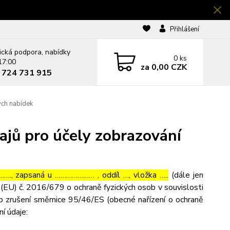
Přihlášení
ická podpora, nabídky
0
ks
17:00
za
0,00 CZK
0 724 731 915
ých nabídek
ajů pro účely zobrazování
…., zapsaná u ………………… , oddíl …, vložka …..
(dále jen
(EU) č. 2016/679 o ochraně fyzických osob v souvislosti
o zrušení směrnice 95/46/ES (obecné nařízení o ochraně
ní údaje: