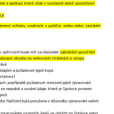
eb a aplikací, které však v současné době společnost
EU)
ferencí ochrany soukromí v patičce webu nebo zasláním
to zpětvzetí bude mít za následek
zabránění spouštění
nalizace obsahu na webových stránkách e-shopu
vává
dajům a požadovat jejich kopii
sitelnost
vit, popřípadě požadovat omezení jejich zpracování
se nejedná o osobní údaje, které je Správce povinen
pisů
dle Nařízení byla porušena v důsledku zpracování vašich
e zpracováním osobních údajů se obrátit na Správce nebo