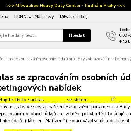
>>> Milwaukee Heavy Duty Center - Rudná u Prahy <<<
demo
HDN News Akční slevy
Milwaukee Blog
Techn
Hledat
8:00 -
‭+42
ouhlas se zpracováním osobních údajů pro účely zobrazování marketingov
las se zpracováním osobních úd
etingových nabídek
lujete tímto souhlas ……………..., se sídlem ………………, IČ ……………
rávce“
), aby ve smyslu nařízení Evropského parlamentu a Rady 
zpracováním osobních údajů a o volném pohybu těchto údajů a 
bních údajů) (dále jen
„Nařízení“
), zpracovával/a následující osob