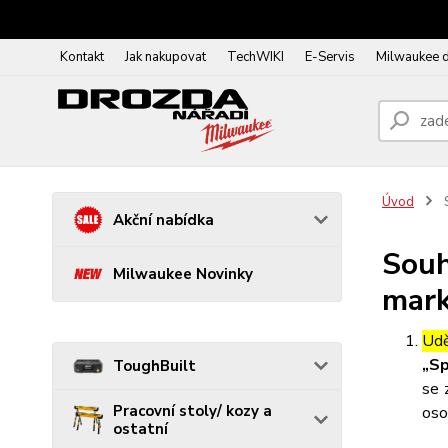
Kontakt
Jak nakupovat
TechWIKI
E-Servis
Milwaukee 
Úvod
S
Akční nabídka
Souh
Milwaukee Novinky
mark
Udě
„Sp
ToughBuilt
se 
Pracovní stoly/ kozy a
oso
ostatní