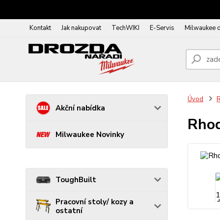
Kontakt
Jak nakupovat
TechWIKI
E-Servis
Milwaukee 
Úvod
R
Akční nabídka
Rhod
Milwaukee Novinky
ToughBuilt
Pracovní stoly/ kozy a
ostatní