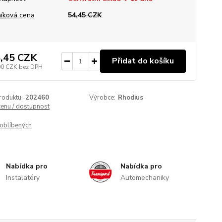
íková cena
54,45 CZK
,45 CZK
Přidat do košíku
00 CZK
bez DPH
roduktu:
202460
Výrobce:
Rhodius
cenu / dostupnost
oblíbených
Nabídka pro
Nabídka pro
Instalatéry
Automechaniky