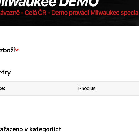
zboží
etry
ce
Rhodius
zařazeno v kategoriích