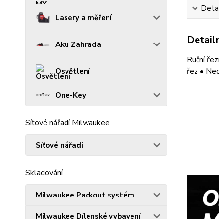
Detai
Lasery a měření
Detailn
Aku Zahrada
Ruční řez
řez • Ned
Osvětlení
One-Key
Síťové nářadí Milwaukee
Síťové nářadí
Skladování
Milwaukee Packout systém
Milwaukee Dílenské vybavení