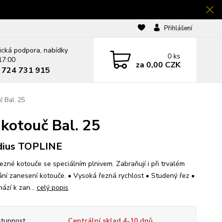
Přihlášení
ická podpora, nabídky
0
ks
17:00
za
0,00 CZK
0 724 731 915
 Bal. 25
kotouč Bal. 25
dius TOPLINE
řezné kotouče se speciálním plnivem. Zabraňují i při trvalém
ání zanesení kotouče. • Vysoká řezná rychlost • Studený řez •
ází k zan...
celý popis
tupnost
Centrální sklad 4-10 dnů