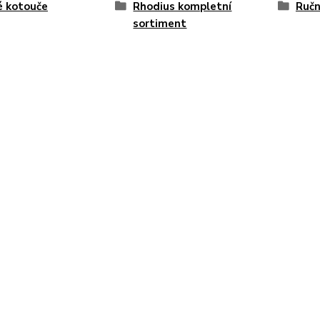
é kotouče
Rhodius kompletní
Ručn
sortiment