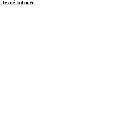
í řezné kotouče