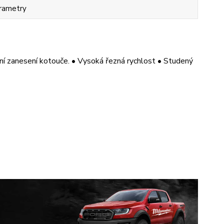
rametry
ání zanesení kotouče. • Vysoká řezná rychlost • Studený