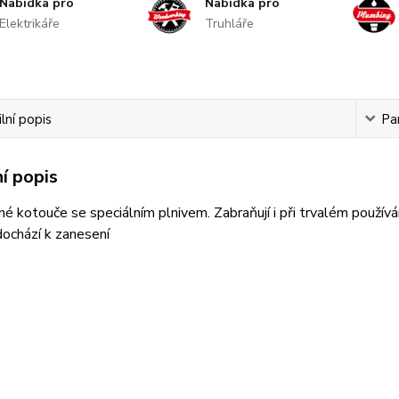
Nabídka pro
Nabídka pro
Elektrikáře
Truhláře
lní popis
Pa
í popis
né kotouče se speciálním plnivem. Zabraňují i při trvalém použív
ochází k zanesení