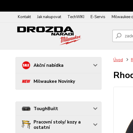
Kontakt
Jak nakupovat
TechWIKI
E-Servis
Milwaukee 
Úvod
R
Akční nabídka
Rhod
Milwaukee Novinky
ToughBuilt
Pracovní stoly/ kozy a
ostatní