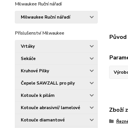
Milwaukee Ruční nářadí
Milwaukee Ruční nářadí
Příslušenství Milwaukee
Původ 
Vrtáky
Param
Sekáče
Kruhové Pilky
Výrob
Čepele SAWZALL pro pily
Kotouče k pilám
Kotouče abrasivní/ lamelové
Zboží 
Kotouče diamantové
Řezn