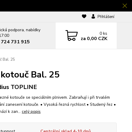
Přihlášení
ická podpora, nabídky
0
ks
17:00
za
0,00 CZK
0 724 731 915
 Bal. 25
kotouč Bal. 25
dius TOPLINE
řezné kotouče se speciálním plnivem. Zabraňují i při trvalém
ání zanesení kotouče. • Vysoká řezná rychlost • Studený řez •
ází k zan...
celý popis
tupnost
Centrální sklad 4-10 dnů