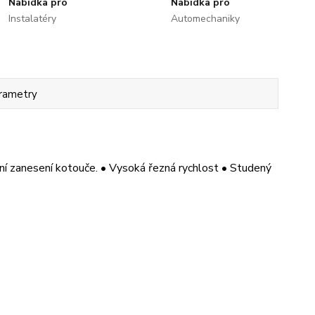
Nabídka pro
Nabídka pro
Instalatéry
Automechaniky
rametry
ání zanesení kotouče. • Vysoká řezná rychlost • Studený