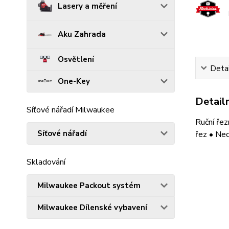
Lasery a měření
Aku Zahrada
Osvětlení
Detai
One-Key
Detailn
Síťové nářadí Milwaukee
Ruční řez
Síťové nářadí
řez • Ned
Skladování
Milwaukee Packout systém
Milwaukee Dílenské vybavení