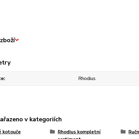
zboží
etry
ce
Rhodius
zařazeno v kategoriích
é kotouče
Rhodius kompletní
Ručn