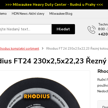
>>> Milwaukee Heavy Duty Center - Rudná u Prahy <<<
demo
HDN News Akční slevy
Milwaukee Blog
Techn
Hledat
8:00 -
‭+42
hodius kompletní sortiment
Rhodius FT24 230x2,5x22,23 Řezný kotouč
ius FT24 230x2,5x22,23 Řezný 
Rho
Ruční 
použív
Nedoch
Dos