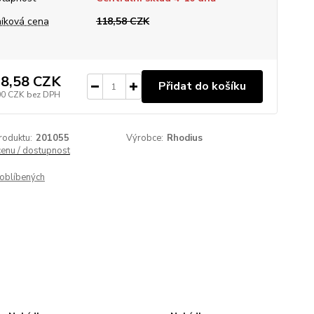
íková cena
118,58 CZK
8,58 CZK
Přidat do košíku
00 CZK
bez DPH
roduktu:
201055
Výrobce:
Rhodius
cenu / dostupnost
oblíbených