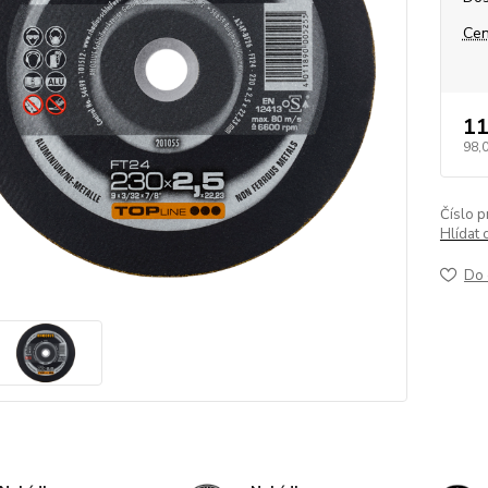
Cen
11
98,
Číslo p
Hlídat 
Do 