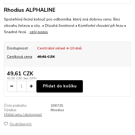
Rhodius ALPHALINE
Spolehlivý řezný kotouč pro odborníka, který zná dobrou cenu. Bez
obsahu železa a síry.. • Dlouhá životnost • Komfortní chování při řezu •
Snadné řezá...
celý popis
Dostupnost
Centrální sklad 4-10 dnů
Ceníková cena
49,61 CZK
49,61 CZK
41,00 CZK
bez DPH
Přidat do košíku
Číslo produktu:
208725
Výrobce:
Rhodius
Hlídat cenu / dostupnost
Do oblíbených