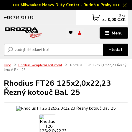
>>> Milwaukee Heavy Duty Center - Rudná u Prahy <<<
0
ks
‭+420 724 731 915
za
0,00 CZK
Menu
Hledat
Úvod
Rhodius kompletní sortiment
Rhodius FT26 125x2,0x22,23 Řezný
kotouč Bal. 25
Rhodius FT26 125x2,0x22,23
Řezný kotouč Bal. 25