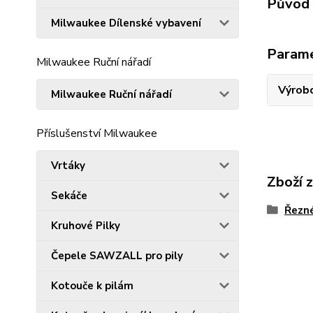
Původ 
Milwaukee Dílenské vybavení
Param
Milwaukee Ruční nářadí
Výrob
Milwaukee Ruční nářadí
Příslušenství Milwaukee
Vrtáky
Zboží 
Sekáče
Řezn
Kruhové Pilky
Čepele SAWZALL pro pily
Kotouče k pilám