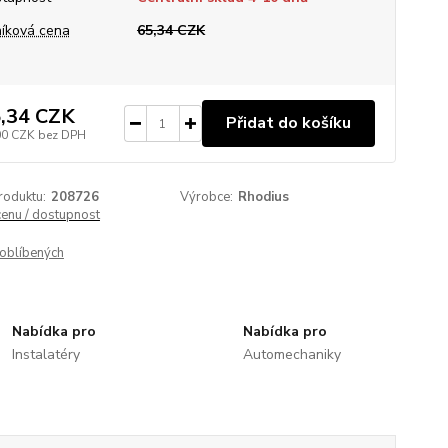
íková cena
65,34 CZK
,34 CZK
Přidat do košíku
00 CZK
bez DPH
roduktu:
208726
Výrobce:
Rhodius
cenu / dostupnost
oblíbených
Nabídka pro
Nabídka pro
Instalatéry
Automechaniky