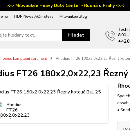
>>> Milwaukee Heavy Duty Center - Rudná u Prahy <<<
demo
HDN News Akční slevy
Milwaukee Blog
Techn
Hledat
8:00 -
‭+42
hodius kompletní sortiment
Rhodius FT26 180x2,0x22,23 Řezný kotouč
ius FT26 180x2,0x22,23 Řezný 
Rho
Spoleh
obsahu 
• Snad
Dos