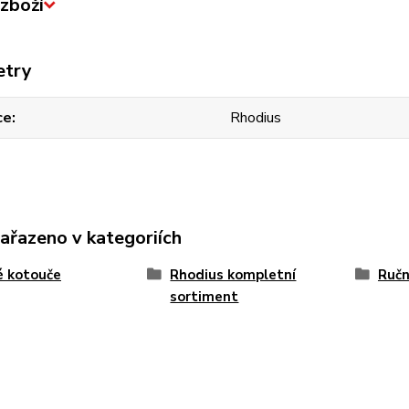
zboží
etry
ce
Rhodius
zařazeno v kategoriích
é kotouče
Rhodius kompletní
Ručn
sortiment