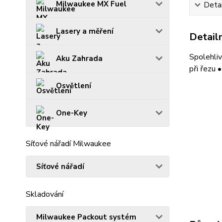
Milwaukee MX Fuel
Detai
Lasery a měření
Detailn
Spolehliv
Aku Zahrada
při řezu 
Osvětlení
One-Key
Síťové nářadí Milwaukee
Síťové nářadí
Skladování
Milwaukee Packout systém