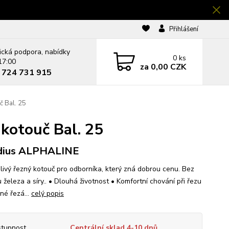
Přihlášení
ická podpora, nabídky
0
ks
17:00
za
0,00 CZK
0 724 731 915
 Bal. 25
kotouč Bal. 25
dius ALPHALINE
livý řezný kotouč pro odborníka, který zná dobrou cenu. Bez
železa a síry.. • Dlouhá životnost • Komfortní chování při řezu
né řezá...
celý popis
tupnost
Centrální sklad 4-10 dnů