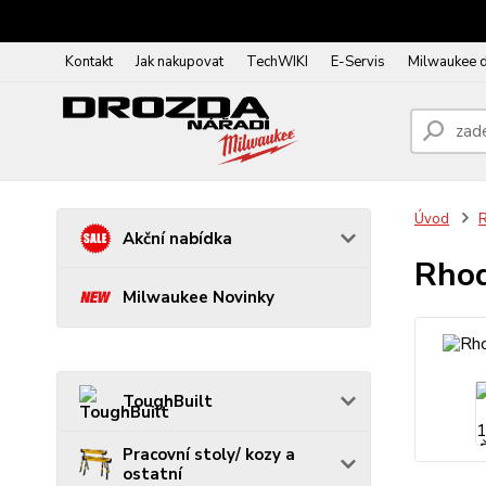
Kontakt
Jak nakupovat
TechWIKI
E-Servis
Milwaukee 
Úvod
R
Akční nabídka
Rhod
Milwaukee Novinky
ToughBuilt
Pracovní stoly/ kozy a
ostatní