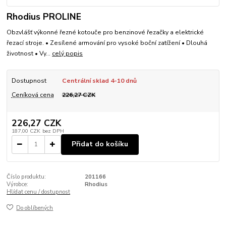
Rhodius PROLINE
Obzvlášť výkonné řezné kotouče pro benzinové řezačky a elektrické
řezací stroje. • Zesílené armování pro vysoké boční zatížení • Dlouhá
životnost • Vy...
celý popis
Dostupnost
Centrální sklad 4-10 dnů
Ceníková cena
226,27 CZK
226,27 CZK
187,00 CZK
bez DPH
Přidat do košíku
Číslo produktu:
201166
Výrobce:
Rhodius
Hlídat cenu / dostupnost
Do oblíbených