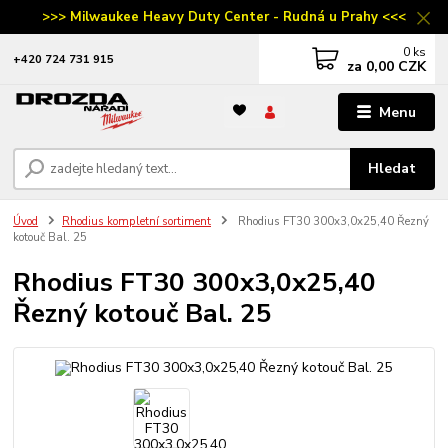
>>> Milwaukee Heavy Duty Center - Rudná u Prahy <<<
0
ks
‭+420 724 731 915
za
0,00 CZK
Menu
Hledat
Úvod
Rhodius kompletní sortiment
Rhodius FT30 300x3,0x25,40 Řezný
kotouč Bal. 25
Rhodius FT30 300x3,0x25,40
Řezný kotouč Bal. 25