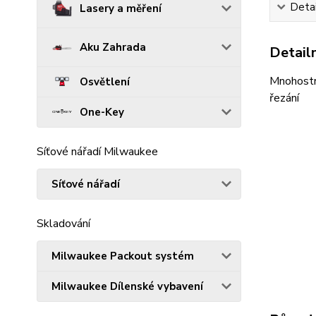
Detai
Lasery a měření
Aku Zahrada
Detailn
Mnohostr
Osvětlení
řezání
One-Key
Síťové nářadí Milwaukee
Síťové nářadí
Skladování
Milwaukee Packout systém
Milwaukee Dílenské vybavení