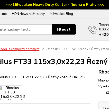
>>> Milwaukee Heavy Duty Center - Rudná u Prahy <<<
demo
HDN News Akční slevy
Milwaukee Blog
Techn
Hledat
8:00 -
‭+42
hodius kompletní sortiment
Rhodius FT33 115x3,0x22,23 Řezný kotouč
ius FT33 115x3,0x22,23 Řezný 
Rho
Mnohos
Vysoká
c
Dos