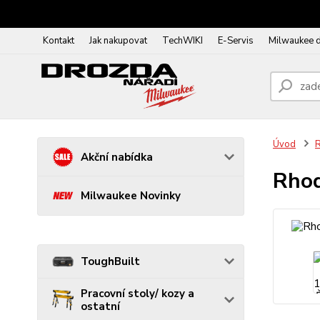
Kontakt
Jak nakupovat
TechWIKI
E-Servis
Milwaukee 
Úvod
R
Akční nabídka
Rhod
Milwaukee Novinky
ToughBuilt
Pracovní stoly/ kozy a
ostatní