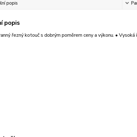
lní popis
Pa
í popis
anný řezný kotouč s dobrým poměrem ceny a výkonu. • Vysoká ře