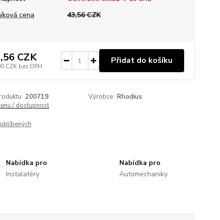
íková cena
43,56 CZK
,56 CZK
Přidat do košíku
00 CZK
bez DPH
roduktu:
200719
Výrobce:
Rhodius
cenu / dostupnost
oblíbených
Nabídka pro
Nabídka pro
Instalatéry
Automechaniky