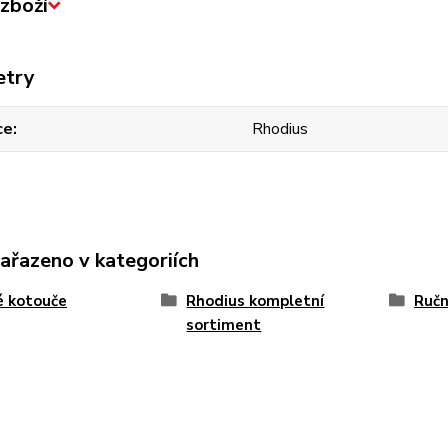
zboží
etry
ce
Rhodius
zařazeno v kategoriích
é kotouče
Rhodius kompletní
Ručn
sortiment