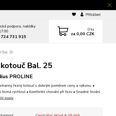
Přihlášení
ická podpora, nabídky
0
ks
17:00
za
0,00 CZK
0 724 731 915
 Bal. 25
kotouč Bal. 25
dius PROLINE
tranný řezný kotouč s dobrým poměrem ceny a výkonu. •
 řezná rychlost • Komfortní chování při řezu • Snadné řezání
elý popis
tupnost
Centrální sklad 4-10 dnů