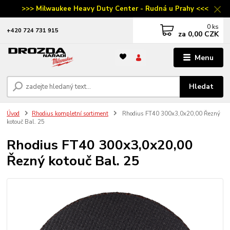
>>> Milwaukee Heavy Duty Center - Rudná u Prahy <<<
0
ks
‭+420 724 731 915
za
0,00 CZK
Menu
Hledat
Úvod
Rhodius kompletní sortiment
Rhodius FT40 300x3,0x20,00 Řezný
kotouč Bal. 25
Rhodius FT40 300x3,0x20,00
Řezný kotouč Bal. 25