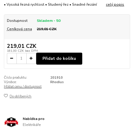
• Vysoká řezná rychlost • Studený řez • Snadné řezání
celý popis
Dostupnost
Skladem - 50
Ceníková cena
219,01 CZK
219,01 CZK
181,00 CZK
bez DPH
Přidat do košíku
Číslo produktu:
201910
Výrobce:
Rhodius
Hlídat cenu / dostupnost
Do oblíbených
Nabídka pro
Elektrikáře