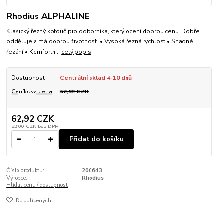
Rhodius ALPHALINE
Klasický řezný kotouč pro odborníka, který ocení dobrou cenu. Dobře
odděluje a má dobrou životnost. • Vysoká řezná rychlost • Snadné
řezání • Komfortn...
celý popis
Dostupnost
Centrální sklad 4-10 dnů
Ceníková cena
62,92 CZK
62,92 CZK
52,00 CZK
bez DPH
Přidat do košíku
Číslo produktu:
200643
Výrobce:
Rhodius
Hlídat cenu / dostupnost
Do oblíbených