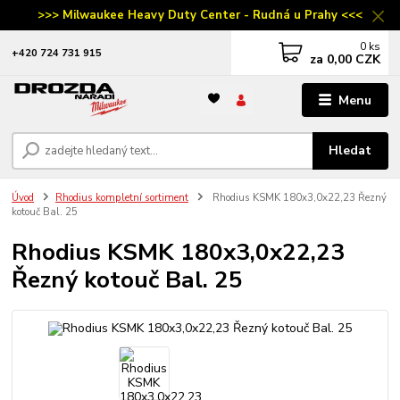
>>> Milwaukee Heavy Duty Center - Rudná u Prahy <<<
0
ks
‭+420 724 731 915
za
0,00 CZK
Menu
Hledat
Úvod
Rhodius kompletní sortiment
Rhodius KSMK 180x3,0x22,23 Řezný
kotouč Bal. 25
Rhodius KSMK 180x3,0x22,23
Řezný kotouč Bal. 25