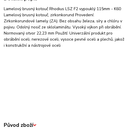
Lamelový brusný kotouč Rhodius LSZ F2 vypouklý 115mm - K60
Lamelový brusný kotouč, zirkonkorund Provedení:
Zirkonkorundové lamely (ZA). Bez obsahu železa, síry a chlóru v
pojivu. Odolný nosič ze sklolaminátu. Vysoký výkon při obrábění.
Normovaný otvor 22,23 mm Použití: Univerzální produkt pro
obrábění oceli, nerezové oceli, vysoce pevné oceli a plechů, jakož
i konstrukční a nástrojové oceli
Původ zboží