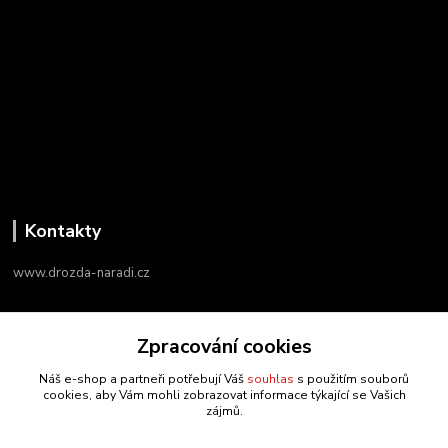
Kontakty
www.drozda-naradi.cz
‭+420 724 731 915
Zpracování cookies
8:00 - 17:00
Náš e-shop a partneři potřebují Váš
souhlas
s použitím souborů
info@drozda-naradi.cz
cookies, aby Vám mohli zobrazovat informace týkající se Vašich
zájmů.