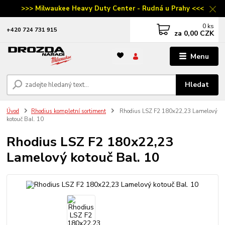
>>> Milwaukee Heavy Duty Center - Rudná u Prahy <<<
0
ks
‭+420 724 731 915
za
0,00 CZK
Menu
Hledat
Úvod
Rhodius kompletní sortiment
Rhodius LSZ F2 180x22,23 Lamelový
kotouč Bal. 10
Rhodius LSZ F2 180x22,23
Lamelový kotouč Bal. 10