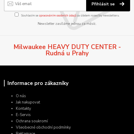
Přihlásit se
Souhlasím se
zpracováním osobních údajů
za účelem rozesílky newsletteru.
Newsletter zasíláme jednou za měsíc.
Milwaukee HEAVY DUTY CENTER -
Rudná u Prahy
Informace pro zákazníky
O nás
Jak nakupovat
Kontakty
E-Servis
Ochrana soukromí
Všeobecné obchodní podmínky
Reklamace