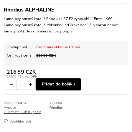
Rhodius ALPHALINE
Lamelový brusný kotouč Rhodius LSZ F2 vypouklý 115mm - K60
Lamelový brusný kotouč, zirkonkorund Provedení: Zirkonkorundové
lamely (ZA). Bez obsahu že...
celý popis
Dostupnost
Centrální sklad 4-10 dnů
Ceníková cena
216,59 CZK
216,59 CZK
179,00 CZK
bez DPH
Přidat do košíku
Číslo produktu:
209666
Výrobce:
Rhodius
Hlídat cenu / dostupnost
Do oblíbených