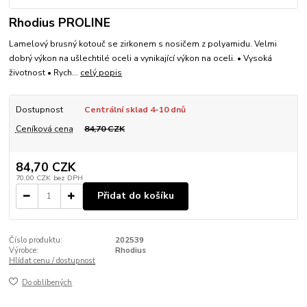
Rhodius PROLINE
Lamelový brusný kotouč se zirkonem s nosičem z polyamidu. Velmi
dobrý výkon na ušlechtilé oceli a vynikající výkon na oceli. • Vysoká
životnost • Rych...
celý popis
Dostupnost
Centrální sklad 4-10 dnů
Ceníková cena
84,70 CZK
84,70 CZK
70,00 CZK
bez DPH
Přidat do košíku
Číslo produktu:
202539
Výrobce:
Rhodius
Hlídat cenu / dostupnost
Do oblíbených