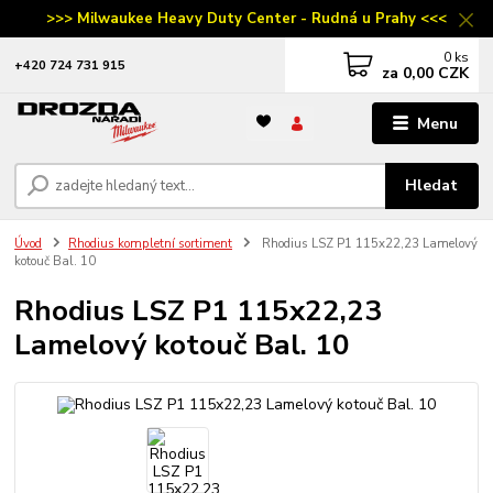
>>> Milwaukee Heavy Duty Center - Rudná u Prahy <<<
0
ks
‭+420 724 731 915
za
0,00 CZK
Menu
Hledat
Úvod
Rhodius kompletní sortiment
Rhodius LSZ P1 115x22,23 Lamelový
kotouč Bal. 10
Rhodius LSZ P1 115x22,23
Lamelový kotouč Bal. 10