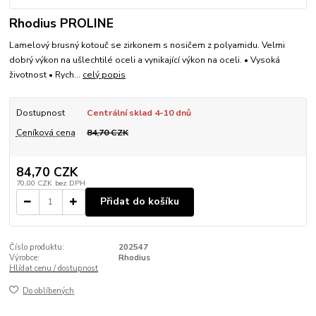
Rhodius PROLINE
Lamelový brusný kotouč se zirkonem s nosičem z polyamidu. Velmi
dobrý výkon na ušlechtilé oceli a vynikající výkon na oceli. • Vysoká
životnost • Rych...
celý popis
Dostupnost
Centrální sklad 4-10 dnů
Ceníková cena
84,70 CZK
84,70 CZK
70,00 CZK
bez DPH
Přidat do košíku
Číslo produktu:
202547
Výrobce:
Rhodius
Hlídat cenu / dostupnost
Do oblíbených