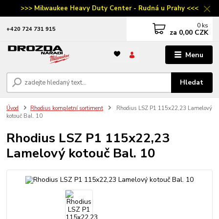
>>> Milwaukee Heavy Duty Center - Rudná u Prahy <<<
0
ks
‭+420 724 731 915
za
0,00 CZK
Menu
Hledat
Úvod
Rhodius kompletní sortiment
Rhodius LSZ P1 115x22,23 Lamelový
kotouč Bal. 10
Rhodius LSZ P1 115x22,23
Lamelový kotouč Bal. 10