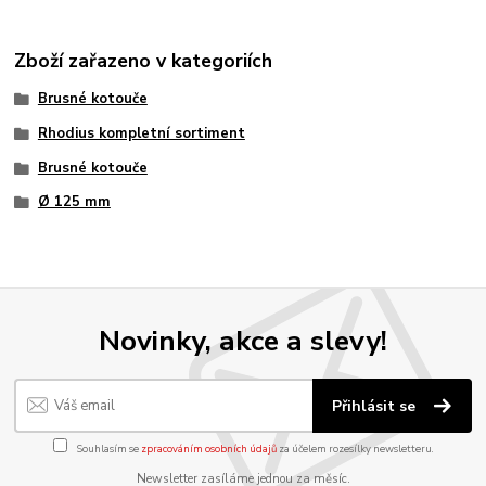
Zboží zařazeno v kategoriích
Brusné kotouče
Rhodius kompletní sortiment
Brusné kotouče
Ø 125 mm
Novinky, akce a slevy!
Přihlásit se
Souhlasím se
zpracováním osobních údajů
za účelem rozesílky newsletteru.
Newsletter zasíláme jednou za měsíc.