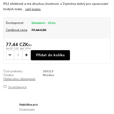
RS2 efektivně a má dlouhou životnost. • Zejména dobrý pro opracování
tvrdých mate...
celý popis
Dostupnost
Skladem - 20 ks
Ceníková cena
77,44 CZK
77,44 CZK
/
ks
64,00 CZK
bez DPH
Přidat do košíku
Číslo produktu:
200213
Výrobce:
Rhodius
Hlídat cenu / dostupnost
Do oblíbených
Nabídka pro
Elektrikáře