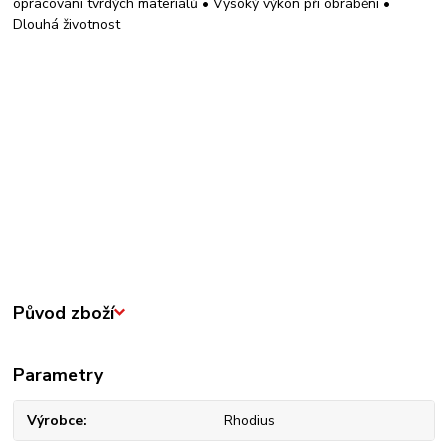
opracování tvrdých materiálů • Vysoký výkon při obrábění •
Dlouhá životnost
Původ zboží
Parametry
Výrobce
Rhodius