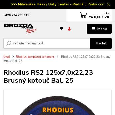
>>> Milwaukee Heavy Duty Center - Rudná u Prahy <<<
0
ks
‭+420 724 731 915
za
0,00 CZK
Menu
Hledat
Úvod
Rhodius kompletní sortiment
Rhodius RS2 125x7,0x22,23 Brusný
kotouč Bal. 25
Rhodius RS2 125x7,0x22,23
Brusný kotouč Bal. 25