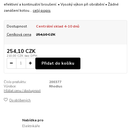
efektivní a kontinuální broušení. • Vysoký výkon při obrábění • Žádné
zanášení kotou...
celý popis
Dostupnost
Centrální sklad 4-10 dnů
Ceníková cena
254,10 CZK
254,10 CZK
210,00 CZK
bez DPH
Přidat do košíku
Číslo produktu:
200377
Výrobce:
Rhodius
Hlídat cenu / dostupnost
Do oblíbených
Nabídka pro
Elektrikáře