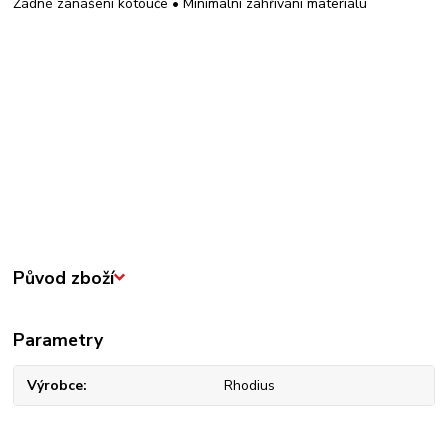
Žádné zanášení kotouče • Minimální zahřívání materiálu
Původ zboží
Parametry
Výrobce
Rhodius