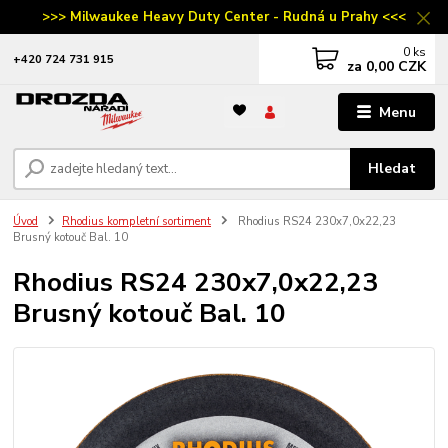
>>> Milwaukee Heavy Duty Center - Rudná u Prahy <<<
0
ks
‭+420 724 731 915
za
0,00 CZK
Menu
Hledat
Úvod
Rhodius kompletní sortiment
Rhodius RS24 230x7,0x22,23
Brusný kotouč Bal. 10
Rhodius RS24 230x7,0x22,23
Brusný kotouč Bal. 10