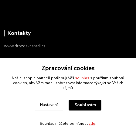
Kontakty
www.drozda-naradi.cz
‭+420 724 731 915
Zpracování cookies
8:00 - 17:00
Náš e-shop a partneři potřebují Váš
souhlas
s použitím souborů
info@drozda-naradi.cz
cookies, aby Vám mohli zobrazovat informace týkající se Vašich
zájmů.
Souhlasím
Nastavení
drozda-naradi.cz
Souhlas můžete odmítnout
zde
.
Vytvořeno na
Eshop-rychle.cz