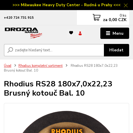
>>> Milwaukee Heavy Duty Center - Rudná u Prahy <<<
0
ks
‭+420 724 731 915
za
0,00 CZK
Menu
Hledat
Úvod
Rhodius kompletní sortiment
Rhodius RS28 180x7,0x22,23
Brusný kotouč Bal. 10
Rhodius RS28 180x7,0x22,23
Brusný kotouč Bal. 10