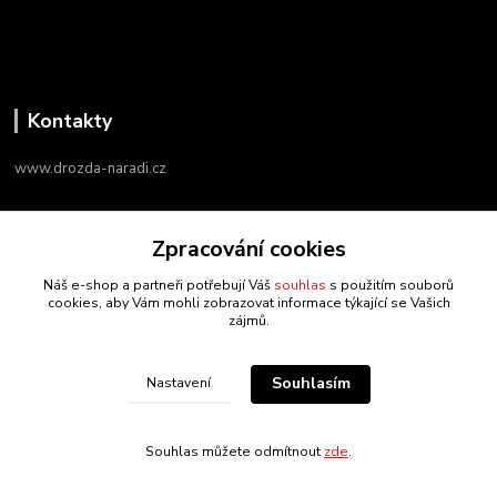
Kontakty
www.drozda-naradi.cz
‭+420 724 731 915
Zpracování cookies
8:00 - 17:00
Náš e-shop a partneři potřebují Váš
souhlas
s použitím souborů
info@drozda-naradi.cz
cookies, aby Vám mohli zobrazovat informace týkající se Vašich
zájmů.
Souhlasím
Nastavení
drozda-naradi.cz
Souhlas můžete odmítnout
zde
.
Vytvořeno na
Eshop-rychle.cz