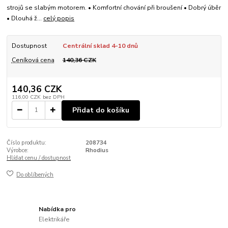
strojů se slabým motorem. • Komfortní chování při broušení • Dobrý úběr
• Dlouhá ž...
celý popis
Dostupnost
Centrální sklad 4-10 dnů
Ceníková cena
140,36 CZK
140,36 CZK
116,00 CZK
bez DPH
Přidat do košíku
Číslo produktu:
208734
Výrobce:
Rhodius
Hlídat cenu / dostupnost
Do oblíbených
Nabídka pro
Elektrikáře