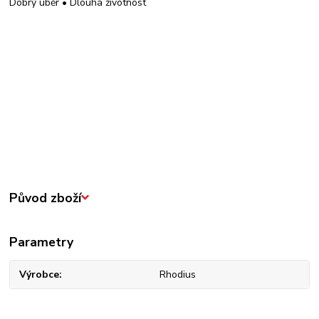
Dobrý úběr • Dlouhá životnost
Původ zboží
Parametry
Výrobce
Rhodius