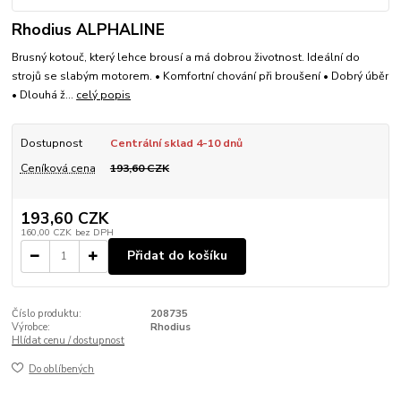
Rhodius ALPHALINE
Brusný kotouč, který lehce brousí a má dobrou životnost. Ideální do
strojů se slabým motorem. • Komfortní chování při broušení • Dobrý úběr
• Dlouhá ž...
celý popis
Dostupnost
Centrální sklad 4-10 dnů
Ceníková cena
193,60 CZK
193,60 CZK
160,00 CZK
bez DPH
Přidat do košíku
Číslo produktu:
208735
Výrobce:
Rhodius
Hlídat cenu / dostupnost
Do oblíbených