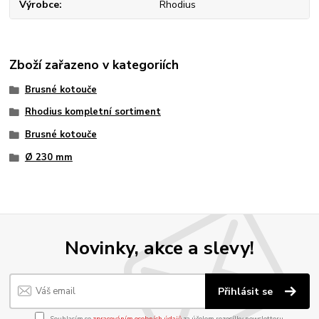
Výrobce
Rhodius
Zboží zařazeno v kategoriích
Brusné kotouče
Rhodius kompletní sortiment
Brusné kotouče
Ø 230 mm
Novinky, akce a slevy!
Přihlásit se
Souhlasím se
zpracováním osobních údajů
za účelem rozesílky newsletteru.