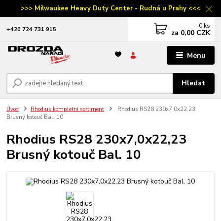
>>> Milwaukee Heavy Duty Center - Rudná u Prahy <<<
0
ks
‭+420 724 731 915
za
0,00 CZK
Menu
Hledat
Úvod
Rhodius kompletní sortiment
Rhodius RS28 230x7,0x22,23
Brusný kotouč Bal. 10
Rhodius RS28 230x7,0x22,23
Brusný kotouč Bal. 10