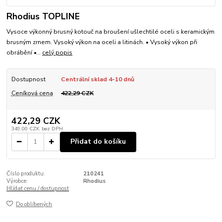
Rhodius TOPLINE
Vysoce výkonný brusný kotouč na broušení ušlechtilé oceli s keramickým
brusným zrnem. Vysoký výkon na oceli a litinách. • Vysoký výkon při
obrábění •...
celý popis
Dostupnost
Centrální sklad 4-10 dnů
Ceníková cena
422,29 CZK
422,29 CZK
349,00 CZK
bez DPH
Přidat do košíku
Číslo produktu:
210241
Výrobce:
Rhodius
Hlídat cenu / dostupnost
Do oblíbených