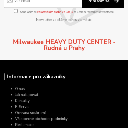
Přihlásit se
Souhlasím se
zpracováním osobních údajů
za účelem rozesílky newsletteru.
Newsletter zasíláme jednou za měsíc.
Milwaukee HEAVY DUTY CENTER -
Rudná u Prahy
Informace pro zákazníky
O nás
Jak nakupovat
Kontakty
E-Servis
Ochrana soukromí
Všeobecné obchodní podmínky
Reklamace