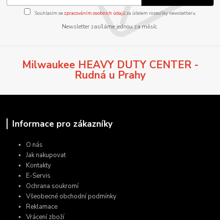
Souhlasím se
zpracováním osobních údajů
za účelem rozesílky newsletteru.
Newsletter zasíláme jednou za měsíc.
Milwaukee HEAVY DUTY CENTER -
Rudná u Prahy
Informace pro zákazníky
O nás
Jak nakupovat
Kontakty
E-Servis
Ochrana soukromí
Všeobecné obchodní podmínky
Reklamace
Vrácení zboží