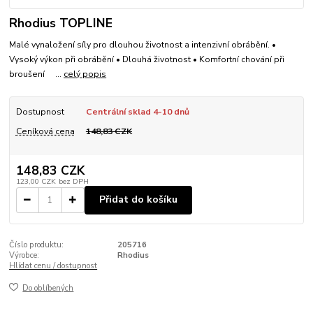
Rhodius TOPLINE
Malé vynaložení síly pro dlouhou životnost a intenzivní obrábění. •
Vysoký výkon při obrábění • Dlouhá životnost • Komfortní chování při
broušení ...
celý popis
Dostupnost
Centrální sklad 4-10 dnů
Ceníková cena
148,83 CZK
148,83 CZK
123,00 CZK
bez DPH
Přidat do košíku
Číslo produktu:
205716
Výrobce:
Rhodius
Hlídat cenu / dostupnost
Do oblíbených