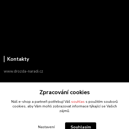
Kontakty
www.drozda-naradi.cz
‭+420 724 731 915
Zpracování cookies
8:00 - 17:00
Náš e-shop a partneři potřebují Váš
souhlas
s použitím souborů
info@drozda-naradi.cz
cookies, aby Vám mohli zobrazovat informace týkající se Vašich
zájmů.
Souhlasím
Nastavení