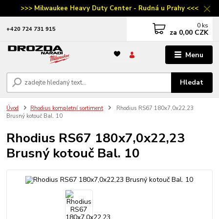
>>> Milwaukee Heavy Duty Center - Rudná u Prahy <<<
0
ks
‭+420 724 731 915
za
0,00 CZK
Menu
Hledat
Úvod
Rhodius kompletní sortiment
Rhodius RS67 180x7,0x22,23
Brusný kotouč Bal. 10
Rhodius RS67 180x7,0x22,23
Brusný kotouč Bal. 10