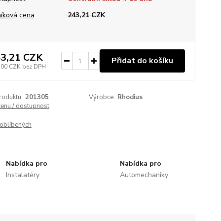
íková cena
243,21 CZK
3,21 CZK
Přidat do košíku
,00 CZK
bez DPH
roduktu:
201305
Výrobce:
Rhodius
cenu / dostupnost
oblíbených
Nabídka pro
Nabídka pro
Instalatéry
Automechaniky