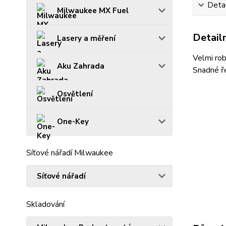
Detai
Milwaukee MX Fuel
Detailn
Lasery a měření
Velmi rob
Aku Zahrada
Snadné ř
Osvětlení
One-Key
Síťové nářadí Milwaukee
Síťové nářadí
Skladování