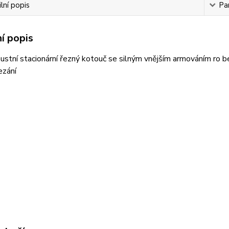
lní popis
Pa
í popis
ustní stacionární řezný kotouč se silným vnějším armováním ro b
ezání