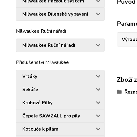
Původ 
Milwaukee Packout systém
Milwaukee Dílenské vybavení
Param
Milwaukee Ruční nářadí
Výrob
Milwaukee Ruční nářadí
Příslušenství Milwaukee
Vrtáky
Zboží 
Sekáče
Řezn
Kruhové Pilky
Čepele SAWZALL pro pily
Kotouče k pilám