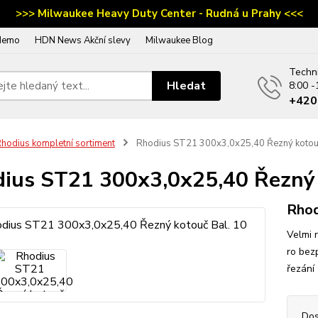
>>> Milwaukee Heavy Duty Center - Rudná u Prahy <<<
demo
HDN News Akční slevy
Milwaukee Blog
Techn
Hledat
8:00 -
‭+42
hodius kompletní sortiment
Rhodius ST21 300x3,0x25,40 Řezný kotouč
ius ST21 300x3,0x25,40 Řezný 
Rho
Velmi 
ro bez
řez
Dos