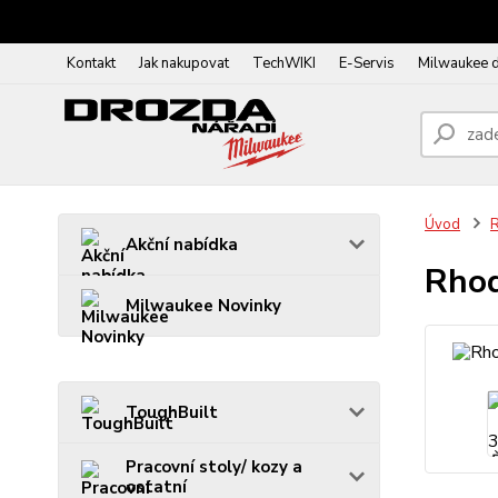
Kontakt
Jak nakupovat
TechWIKI
E-Servis
Milwaukee 
Úvod
R
Akční nabídka
Rhod
Milwaukee Novinky
ToughBuilt
Pracovní stoly/ kozy a
ostatní