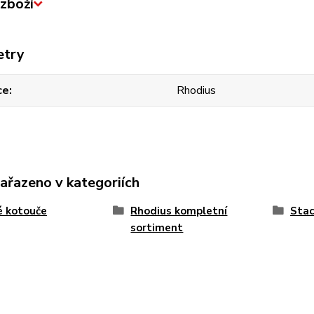
zboží
etry
ce
Rhodius
zařazeno v kategoriích
é kotouče
Rhodius kompletní
Stac
sortiment