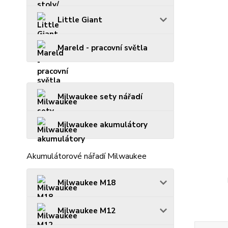
Little Giant
Mareld - pracovní světla
Milwaukee sety nářadí
Milwaukee akumulátory
Akumulátorové nářadí Milwaukee
Milwaukee M18
Milwaukee M12