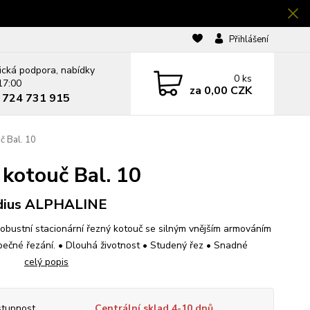
Přihlášení
ická podpora, nabídky
0
ks
17:00
za
0,00 CZK
0 724 731 915
 Bal. 10
kotouč Bal. 10
dius ALPHALINE
robustní stacionární řezný kotouč se silným vnějším armováním
pečné řezání. • Dlouhá životnost • Studený řez • Snadné
ání
celý popis
tupnost
Centrální sklad 4-10 dnů