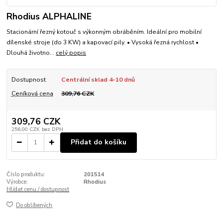
Rhodius ALPHALINE
Stacionární řezný kotouč s výkonným obráběním. Ideální pro mobilní
dílenské stroje (do 3 KW) a kapovací pily. • Vysoká řezná rychlost •
Dlouhá životno...
celý popis
Dostupnost
Centrální sklad 4-10 dnů
Ceníková cena
309,76 CZK
309,76 CZK
256,00 CZK
bez DPH
Přidat do košíku
Číslo produktu:
201514
Výrobce:
Rhodius
Hlídat cenu / dostupnost
Do oblíbených