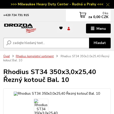
>>> Milwaukee Heavy Duty Center - Rudná u Prahy <<<
0
ks
‭+420 724 731 915
za
0,00 CZK
Menu
Hledat
Úvod
Rhodius kompletní sortiment
Rhodius ST34 350x3,0x25,40 Řezný
kotouč Bal. 10
Rhodius ST34 350x3,0x25,40
Řezný kotouč Bal. 10