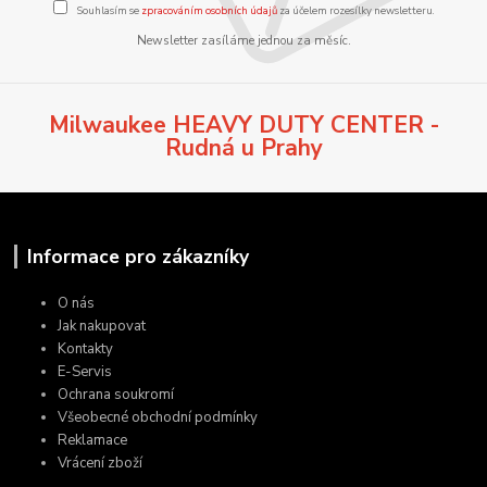
Souhlasím se
zpracováním osobních údajů
za účelem rozesílky newsletteru.
Newsletter zasíláme jednou za měsíc.
Milwaukee HEAVY DUTY CENTER -
Rudná u Prahy
Informace pro zákazníky
O nás
Jak nakupovat
Kontakty
E-Servis
Ochrana soukromí
Všeobecné obchodní podmínky
Reklamace
Vrácení zboží