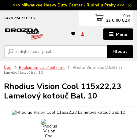
>>> Milwaukee Heavy Duty Center - Rudná u Prahy <<<
0
ks
‭+420 724 731 915
za
0,00 CZK
Menu
Hledat
Úvod
Rhodius kompletní sortiment
Rhodius Vision Cool 115x22,23
Lamelový kotouč Bal. 10
Rhodius Vision Cool 115x22,23
Lamelový kotouč Bal. 10