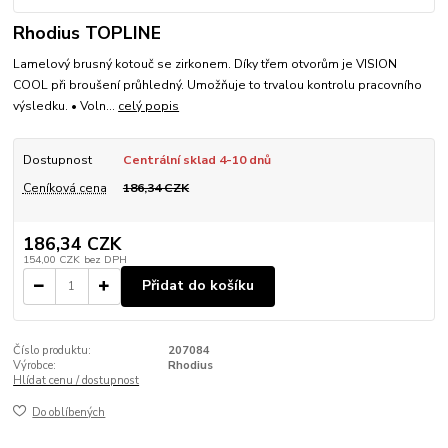
Rhodius TOPLINE
Lamelový brusný kotouč se zirkonem. Díky třem otvorům je VISION
COOL při broušení průhledný. Umožňuje to trvalou kontrolu pracovního
výsledku. • Voln...
celý popis
Dostupnost
Centrální sklad 4-10 dnů
Ceníková cena
186,34 CZK
186,34 CZK
154,00 CZK
bez DPH
Přidat do košíku
Číslo produktu:
207084
Výrobce:
Rhodius
Hlídat cenu / dostupnost
Do oblíbených