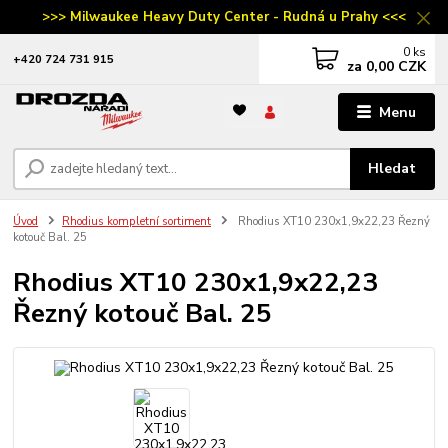
>>> Milwaukee Heavy Duty Center - Rudná u Prahy <<<
0
ks
‭+420 724 731 915
za
0,00 CZK
Menu
Hledat
Úvod
Rhodius kompletní sortiment
Rhodius XT10 230x1,9x22,23 Řezný
kotouč Bal. 25
Rhodius XT10 230x1,9x22,23
Řezný kotouč Bal. 25