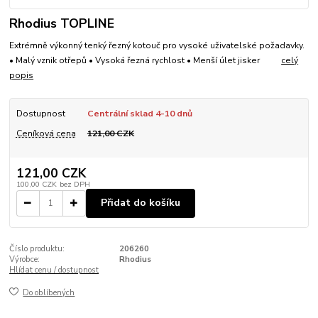
Rhodius TOPLINE
Extrémně výkonný tenký řezný kotouč pro vysoké uživatelské požadavky.
• Malý vznik otřepů • Vysoká řezná rychlost • Menší úlet jisker
celý
popis
Dostupnost
Centrální sklad 4-10 dnů
Ceníková cena
121,00 CZK
121,00 CZK
100,00 CZK
bez DPH
Přidat do košíku
Číslo produktu:
206260
Výrobce:
Rhodius
Hlídat cenu / dostupnost
Do oblíbených