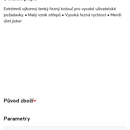
Extrémně výkonný tenký řezný kotouč pro vysoké uživatelské
požadavky. • Malý vznik otřepů • Vysoká řezná rychlost • Menší
úlet jisker
Původ zboží
Parametry