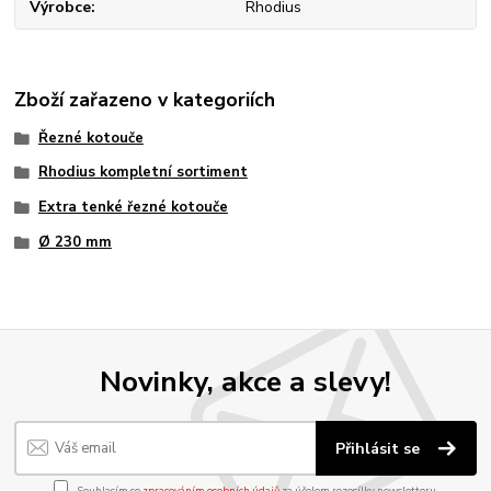
Výrobce
Rhodius
Zboží zařazeno v kategoriích
Řezné kotouče
Rhodius kompletní sortiment
Extra tenké řezné kotouče
Ø 230 mm
Novinky, akce a slevy!
Přihlásit se
Souhlasím se
zpracováním osobních údajů
za účelem rozesílky newsletteru.