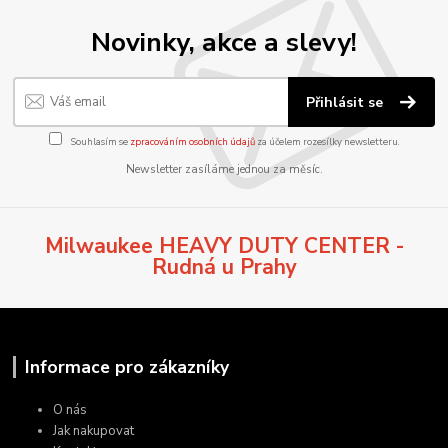
Novinky, akce a slevy!
Přihlásit se
Souhlasím se
zpracováním osobních údajů
za účelem rozesílky newsletteru.
Newsletter zasíláme jednou za měsíc.
Milwaukee HEAVY DUTY CENTER -
Rudná u Prahy
Informace pro zákazníky
O nás
Jak nakupovat