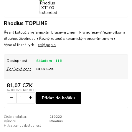
Rhodius TOPLINE
Řezný kotouč s keramickým brusným zrnem. Pro agresivní řezný výkon a
dlouhou životnost. • Řezný kotouč s keramickým brusným zrnem •
Vysoká řezná rych...
celý popis
Dostupnost
Skladem - 116
Ceníková cena
81,07 CZK
81,07 CZK
67,00 CZK
bez DPH
Přidat do košíku
Číslo produktu:
210222
Výrobce:
Rhodius
Hlídat cenu / dostupnost