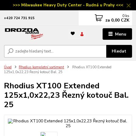
>>> Milwaukee Heavy Duty Center - Rudná u Prahy <<<
0
ks
‭+420 724 731 915
za
0,00 CZK
Menu
Hledat
Úvod
Rhodius kompletní sortiment
Rhodius XT100 Extended
125x1,0x22,23 Řezný kotouč Bal. 25
Rhodius XT100 Extended
125x1,0x22,23 Řezný kotouč Bal.
25