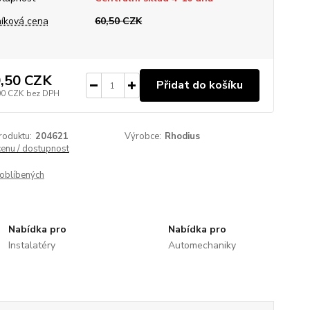
íková cena
60,50 CZK
,50 CZK
Přidat do košíku
00 CZK
bez DPH
roduktu:
204621
Výrobce:
Rhodius
cenu / dostupnost
oblíbených
Nabídka pro
Nabídka pro
Instalatéry
Automechaniky