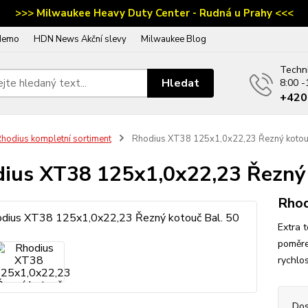
>>> Milwaukee Heavy Duty Center - Rudná u Prahy <<<
demo
HDN News Akční slevy
Milwaukee Blog
Techn
Hledat
8:00 -
‭+42
hodius kompletní sortiment
Rhodius XT38 125x1,0x22,23 Řezný kotouč
ius XT38 125x1,0x22,23 Řezný 
Rho
Extra 
poměre
rychlos
Dos