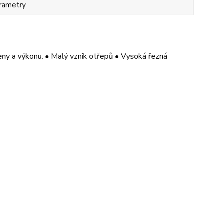
rametry
ny a výkonu. • Malý vznik otřepů • Vysoká řezná