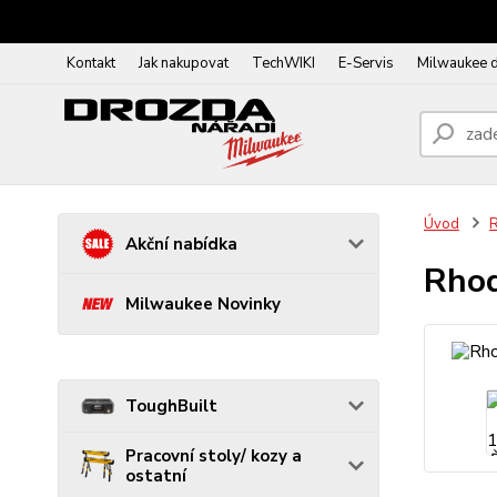
Kontakt
Jak nakupovat
TechWIKI
E-Servis
Milwaukee 
Úvod
R
Akční nabídka
Rhod
Milwaukee Novinky
ToughBuilt
Pracovní stoly/ kozy a
ostatní