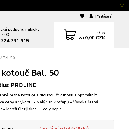
Přihlášení
ická podpora, nabídky
0
ks
17:00
za
0,00 CZK
0 724 731 915
 Bal. 50
kotouč Bal. 50
dius PROLINE
tenké řezné kotouče s dlouhou životností a optimálním
m ceny a výkonu. • Malý vznik otřepů • Vysoká řezná
t • Menší úlet jisker ...
celý popis
tupnost
Centrální sklad 4-10 dnů