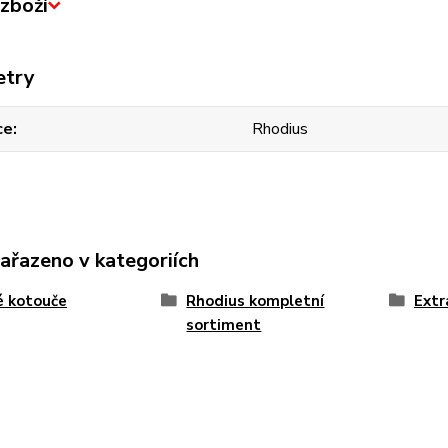
zboží
etry
ce
Rhodius
zařazeno v kategoriích
é kotouče
Rhodius kompletní
Extr
sortiment