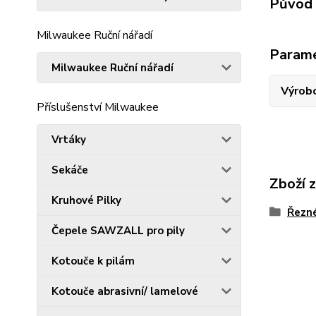
Původ 
Milwaukee Ruční nářadí
Param
Milwaukee Ruční nářadí
Výrob
Příslušenství Milwaukee
Vrtáky
Sekáče
Zboží 
Kruhové Pilky
Řezn
Čepele SAWZALL pro pily
Kotouče k pilám
Kotouče abrasivní/ lamelové