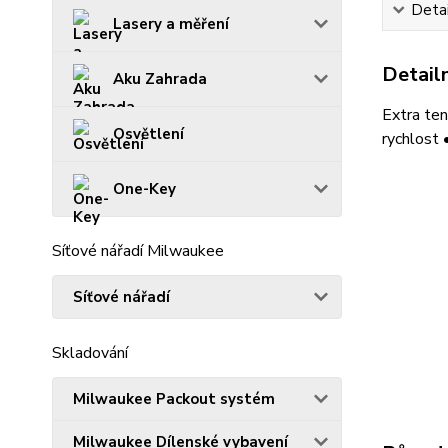
Detai
Lasery a měření
Detailn
Aku Zahrada
Extra ten
Osvětlení
rychlost 
One-Key
Síťové nářadí Milwaukee
Síťové nářadí
Skladování
Milwaukee Packout systém
Milwaukee Dílenské vybavení