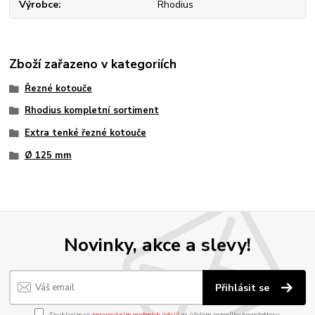
Výrobce
Rhodius
Zboží zařazeno v kategoriích
Řezné kotouče
Rhodius kompletní sortiment
Extra tenké řezné kotouče
Ø 125 mm
Novinky, akce a slevy!
Přihlásit se
Souhlasím se
zpracováním osobních údajů
za účelem rozesílky newsletteru.