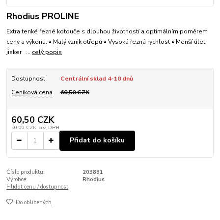
Rhodius PROLINE
Extra tenké řezné kotouče s dlouhou životností a optimálním poměrem
ceny a výkonu. • Malý vznik otřepů • Vysoká řezná rychlost • Menší úlet
jisker ...
celý popis
Dostupnost
Centrální sklad 4-10 dnů
Ceníková cena
60,50 CZK
60,50 CZK
50,00 CZK
bez DPH
Přidat do košíku
Číslo produktu:
203881
Výrobce:
Rhodius
Hlídat cenu / dostupnost
Do oblíbených