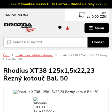
>>> Milwaukee Heavy Duty Center - Rudná u Prahy <<<
0
ks
‭+420 724 731 915
za
0,00 CZK
Menu
Hledat
Úvod
Rhodius kompletní sortiment
Rhodius XT38 125x1,5x22,23 Řezný
kotouč Bal. 50
Rhodius XT38 125x1,5x22,23
Řezný kotouč Bal. 50