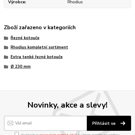
Výrobce
Rhodius
Zboží zařazeno v kategoriích
Řezné kotouče
Rhodius kompletní sortiment
Extra tenké řezné kotouče
Ø 230 mm
Novinky, akce a slevy!
Přihlásit se
Souhlasím se
zpracováním osobních údajů
za účelem rozesílky newsletteru.