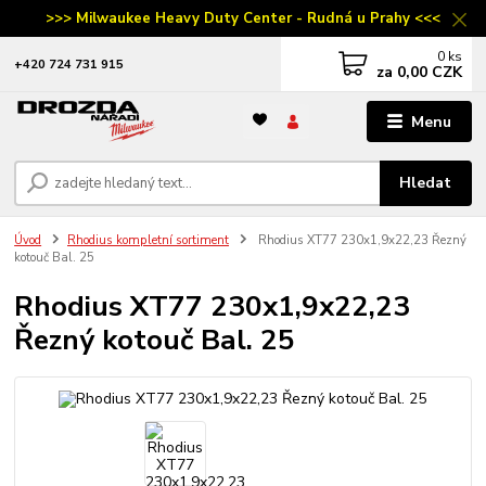
>>> Milwaukee Heavy Duty Center - Rudná u Prahy <<<
0
ks
‭+420 724 731 915
za
0,00 CZK
Menu
Hledat
Úvod
Rhodius kompletní sortiment
Rhodius XT77 230x1,9x22,23 Řezný
kotouč Bal. 25
Rhodius XT77 230x1,9x22,23
Řezný kotouč Bal. 25