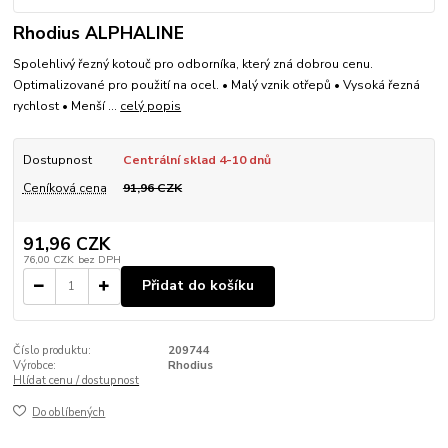
Rhodius ALPHALINE
Spolehlivý řezný kotouč pro odborníka, který zná dobrou cenu.
Optimalizované pro použití na ocel. • Malý vznik otřepů • Vysoká řezná
rychlost • Menší ...
celý popis
Dostupnost
Centrální sklad 4-10 dnů
Ceníková cena
91,96 CZK
91,96 CZK
76,00 CZK
bez DPH
Přidat do košíku
Číslo produktu:
209744
Výrobce:
Rhodius
Hlídat cenu / dostupnost
Do oblíbených