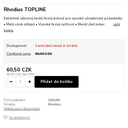
Rhodius TOPLINE
Extrémně výkonný tenký řezný kotouč pro vysoké uživatelské požadavky.
• Malý vznik otřepů • Vysoká řezná rychlost • Menší úlet jisker
celý
popis
Dostupnost
Centrální sklad 4-10 dnů
Ceníková cena
60,50 CZK
60,50 CZK
50,00 CZK
bez DPH
Přidat do košíku
Číslo produktu:
206166
Výrobce:
Rhodius
Hlídat cenu / dostupnost
Do oblíbených