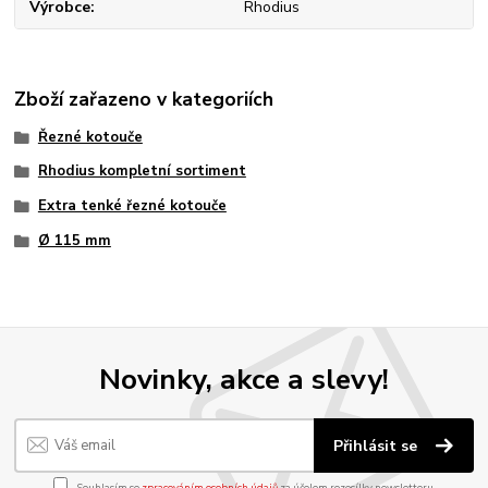
Výrobce
Rhodius
Zboží zařazeno v kategoriích
Řezné kotouče
Rhodius kompletní sortiment
Extra tenké řezné kotouče
Ø 115 mm
Novinky, akce a slevy!
Přihlásit se
Souhlasím se
zpracováním osobních údajů
za účelem rozesílky newsletteru.