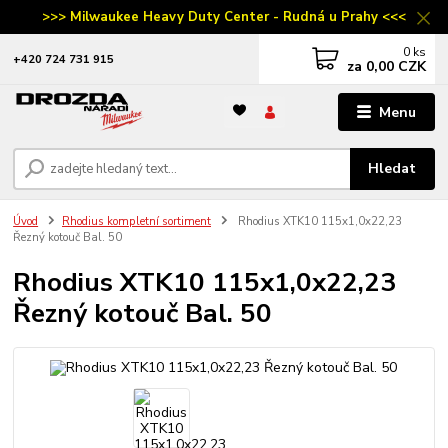
>>> Milwaukee Heavy Duty Center - Rudná u Prahy <<<
0
ks
‭+420 724 731 915
za
0,00 CZK
Menu
Hledat
Úvod
Rhodius kompletní sortiment
Rhodius XTK10 115x1,0x22,23
Řezný kotouč Bal. 50
Rhodius XTK10 115x1,0x22,23
Řezný kotouč Bal. 50