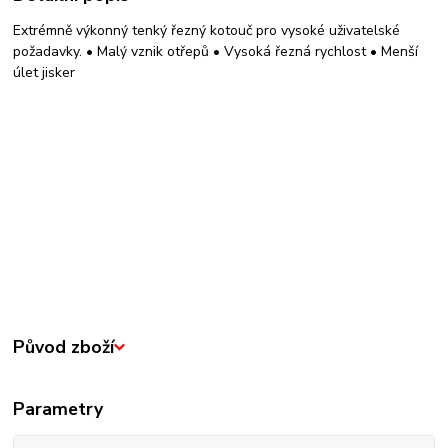
Extrémně výkonný tenký řezný kotouč pro vysoké uživatelské
požadavky. • Malý vznik otřepů • Vysoká řezná rychlost • Menší
úlet jisker
Původ zboží
Parametry