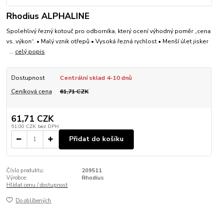
Rhodius ALPHALINE
Spolehlivý řezný kotouč pro odborníka, který ocení výhodný poměr „cena
vs. výkon“. • Malý vznik otřepů • Vysoká řezná rychlost • Menší úlet jisker
...
celý popis
Dostupnost
Centrální sklad 4-10 dnů
Ceníková cena
61,71 CZK
61,71 CZK
51,00 CZK
bez DPH
Přidat do košíku
Číslo produktu:
209511
Výrobce:
Rhodius
Hlídat cenu / dostupnost
Do oblíbených