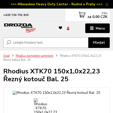
>>> Milwaukee Heavy Duty Center - Rudná u Prahy <<<
0
ks
‭+420 724 731 915
za
0,00 CZK
Menu
Hledat
Úvod
Rhodius kompletní sortiment
Rhodius XTK70 150x1,0x22,23
Řezný kotouč Bal. 25
Rhodius XTK70 150x1,0x22,23
Řezný kotouč Bal. 25