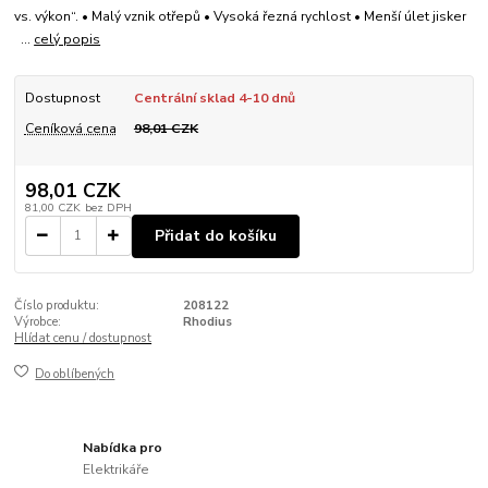
vs. výkon“. • Malý vznik otřepů • Vysoká řezná rychlost • Menší úlet jisker
...
celý popis
Dostupnost
Centrální sklad 4-10 dnů
Ceníková cena
98,01 CZK
98,01 CZK
81,00 CZK
bez DPH
Přidat do košíku
Číslo produktu:
208122
Výrobce:
Rhodius
Hlídat cenu / dostupnost
Do oblíbených
Nabídka pro
Elektrikáře