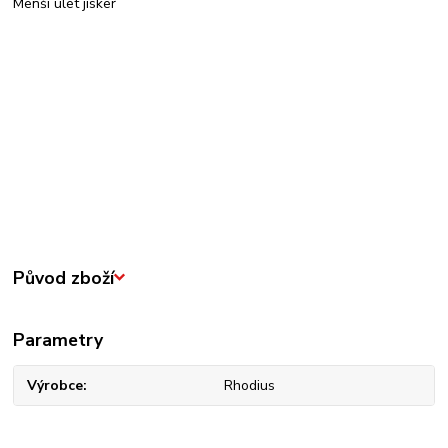
Menší úlet jisker
Původ zboží
Parametry
Výrobce
Rhodius