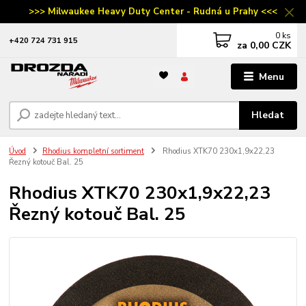
>>> Milwaukee Heavy Duty Center - Rudná u Prahy <<<
0
ks
‭+420 724 731 915
za
0,00 CZK
Menu
Hledat
Úvod
Rhodius kompletní sortiment
Rhodius XTK70 230x1,9x22,23
Řezný kotouč Bal. 25
Rhodius XTK70 230x1,9x22,23
Řezný kotouč Bal. 25