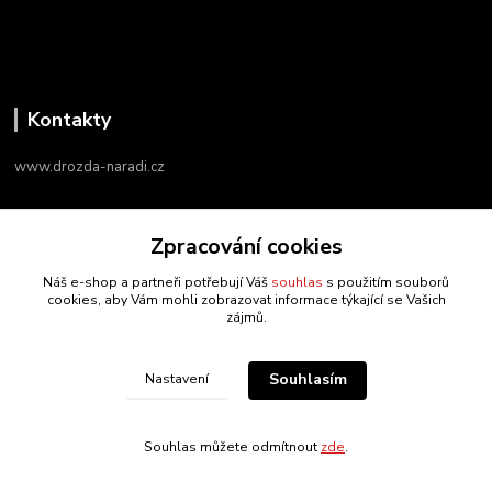
Kontakty
www.drozda-naradi.cz
‭+420 724 731 915
Zpracování cookies
8:00 - 17:00
Náš e-shop a partneři potřebují Váš
souhlas
s použitím souborů
info@drozda-naradi.cz
cookies, aby Vám mohli zobrazovat informace týkající se Vašich
zájmů.
Souhlasím
Nastavení
drozda-naradi.cz
Souhlas můžete odmítnout
zde
.
Vytvořeno na
Eshop-rychle.cz