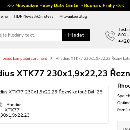
>>> Milwaukee Heavy Duty Center - Rudná u Prahy <<<
demo
HDN News Akční slevy
Milwaukee Blog
Techn
Hledat
8:00 -
‭+42
hodius kompletní sortiment
Rhodius XTK77 230x1,9x22,23 Řezný koto
ius XTK77 230x1,9x22,23 Řezný
Rho
Spoleh
Optima
řezná r
Dos