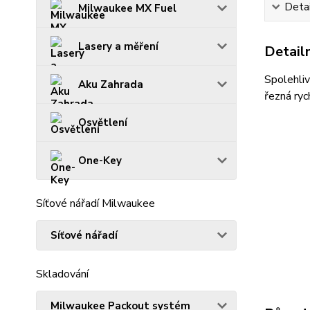
Detai
Milwaukee MX Fuel
Lasery a měření
Detailn
Spolehliv
Aku Zahrada
řezná ryc
Osvětlení
One-Key
Síťové nářadí Milwaukee
Síťové nářadí
Skladování
Milwaukee Packout systém