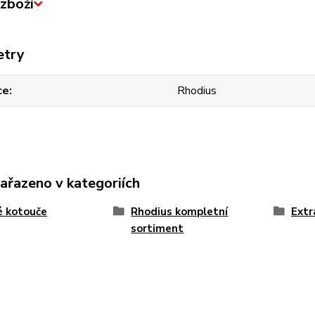
zboží
etry
ce
Rhodius
zařazeno v kategoriích
é kotouče
Rhodius kompletní
Extr
sortiment