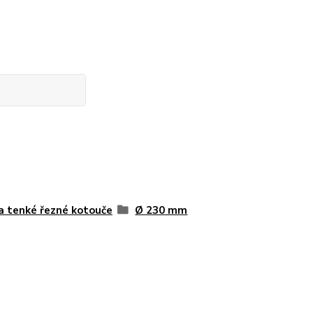
a tenké řezné kotouče
Ø 230 mm