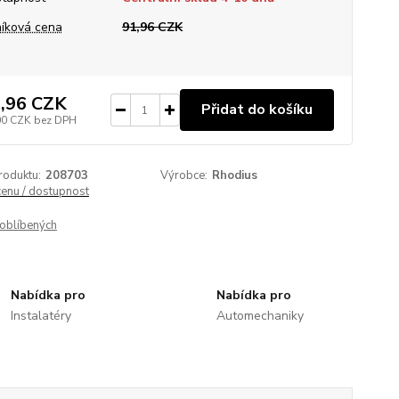
íková cena
91,96 CZK
,96 CZK
Přidat do košíku
00 CZK
bez DPH
roduktu:
208703
Výrobce:
Rhodius
cenu / dostupnost
oblíbených
Nabídka pro
Nabídka pro
Instalatéry
Automechaniky