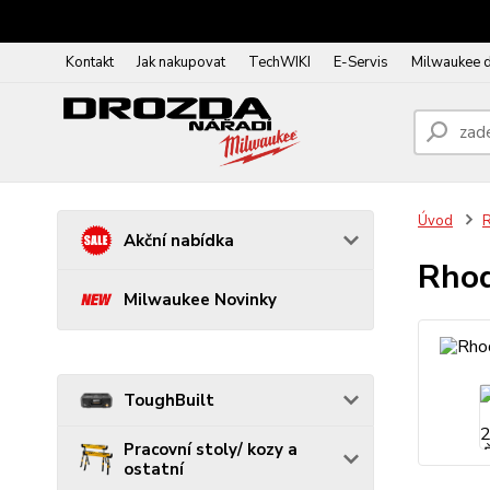
Kontakt
Jak nakupovat
TechWIKI
E-Servis
Milwaukee 
Úvod
R
Akční nabídka
Rhod
Milwaukee Novinky
ToughBuilt
Pracovní stoly/ kozy a
ostatní