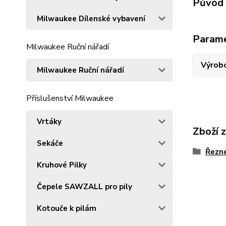
Původ 
Milwaukee Dílenské vybavení
Param
Milwaukee Ruční nářadí
Výrob
Milwaukee Ruční nářadí
Příslušenství Milwaukee
Vrtáky
Zboží 
Sekáče
Řezn
Kruhové Pilky
Čepele SAWZALL pro pily
Kotouče k pilám