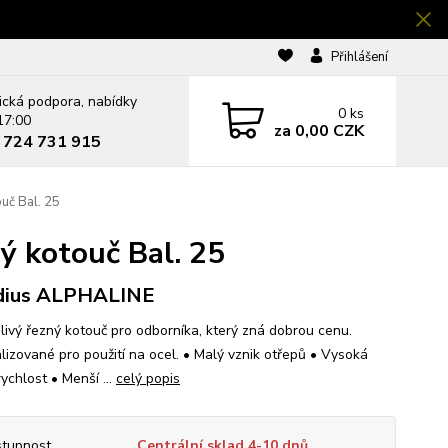
Přihlášení
ická podpora, nabídky
0
ks
17:00
za
0,00 CZK
0 724 731 915
uč Bal. 25
 kotouč Bal. 25
dius ALPHALINE
livý řezný kotouč pro odborníka, který zná dobrou cenu.
lizované pro použití na ocel. • Malý vznik otřepů • Vysoká
ychlost • Menší ...
celý popis
tupnost
Centrální sklad 4-10 dnů