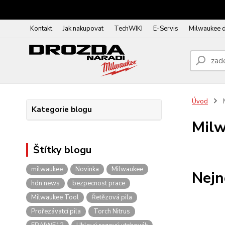
Kontakt
Jak nakupovat
TechWIKI
E-Servis
Milwaukee 
Úvod
M
Kategorie blogu
Milw
Štítky blogu
milwaukee
Novinka
Milwaukee
Nejn
hdn news
bezpecnost prace
Milwaukee Tool
Řetězová pila
Prořezávatcí pila
Torch Nitrus