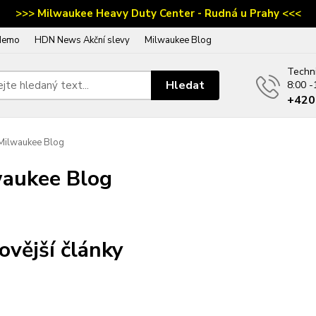
>>> Milwaukee Heavy Duty Center - Rudná u Prahy <<<
demo
HDN News Akční slevy
Milwaukee Blog
Techn
Hledat
8:00 -
‭+42
ilwaukee Blog
aukee Blog
ovější články