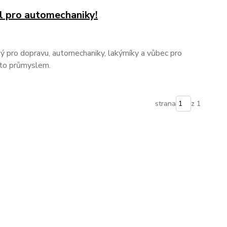
 pro automechaniky!
ý pro dopravu, automechaniky, lakýrníky a vůbec pro
auto průmyslem.
strana
z 1