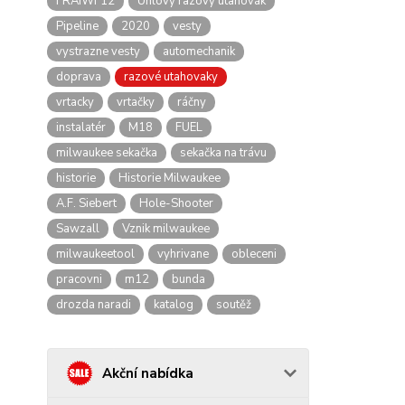
FRAIWF12
Uhlový razový utahovák
Pipeline
2020
vesty
vystrazne vesty
automechanik
doprava
razové utahovaky
vrtacky
vrtačky
ráčny
instalatér
M18
FUEL
milwaukee sekačka
sekačka na trávu
historie
Historie Milwaukee
A.F. Siebert
Hole-Shooter
Sawzall
Vznik milwaukee
milwaukeetool
vyhrivane
obleceni
pracovni
m12
bunda
drozda naradi
katalog
soutěž
Akční nabídka