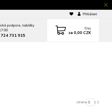
Přihlášení
ická podpora, nabídky
0
ks
17:00
za
0,00 CZK
0 724 731 915
strana
z 1