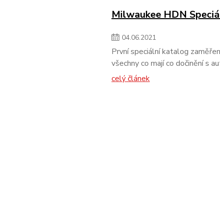
Milwaukee HDN Speciál
04
.
06
.
2021
První speciální katalog zaměřen
všechny co mají co dočinění s 
celý článek