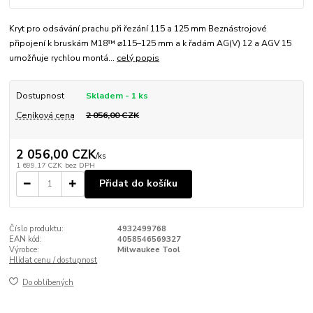
Kryt pro odsávání prachu při řezání 115 a 125 mm Beznástrojové
připojení k bruskám M18™ ⌀115–125 mm a k řadám AG(V) 12 a AGV 15
umožňuje rychlou montá...
celý popis
Dostupnost
Skladem - 1 ks
Ceníková cena
2 056,00 CZK
2 056,00 CZK
/
ks
1 699,17 CZK
bez DPH
Přidat do košíku
Číslo produktu:
4932499768
EAN kód:
4058546569327
Výrobce:
Milwaukee Tool
Hlídat cenu / dostupnost
Do oblíbených