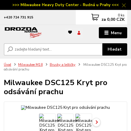
>>> Milwaukee Heavy Duty Center - Rudná u Prahy <<<
0
ks
‭+420 724 731 915
za
0,00 CZK
Menu
Hledat
Úvod
Milwaukee M18
Brusky a leštičky
Milwaukee DSC125 Kryt pro
odsávání prachu
Milwaukee DSC125 Kryt pro
odsávání prachu