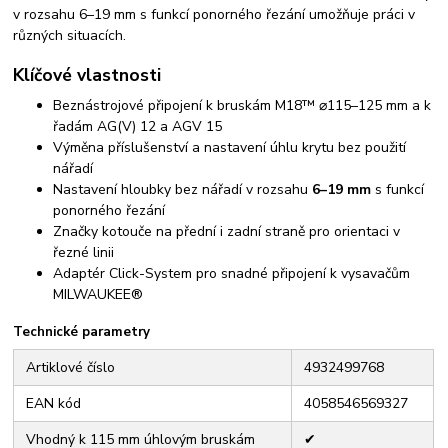
v rozsahu 6–19 mm s funkcí ponorného řezání umožňuje práci v
různých situacích.
Klíčové vlastnosti
Beznástrojové připojení k bruskám M18™ ⌀115–125 mm a k
řadám AG(V) 12 a AGV 15
Výměna příslušenství a nastavení úhlu krytu bez použití
nářadí
Nastavení hloubky bez nářadí v rozsahu
6–19 mm
s funkcí
ponorného řezání
Značky kotouče na přední i zadní straně pro orientaci v
řezné linii
Adaptér Click-System pro snadné připojení k vysavačům
MILWAUKEE®
Technické parametry
Artiklové číslo
4932499768
EAN kód
4058546569327
Vhodný k 115 mm úhlovým bruskám
✔