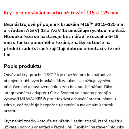
Kryt pro odsávání prachu při řezání 115 a 125 mm
Beznástrojové připojení k bruskám M18™ ⌀115–125 mm
a k řadám AG(V) 12 a AGV 15 umožňuje rychlou montáž.
Hloubka řezu se nastavuje bez nářadí v rozsahu 6–19
mm s funkcí ponorného řezání, značky kotouče na
přední i zadní straně zajišťují dobrou orientaci v řezné
linii.
Popis produktu
Odsávací kryt prachu DSC125 je navržen pro beznářaďové
připojení k úhlovým bruskám Milwaukee. Umožňuje výměnu
příslušenství a nastavení úhlu krytu bez použití nářadí. Díky
integrovanému adaptéru Click-System se snadno propojí s
vysavači MILWAUKEE® pro efektivní odsávání prachu přímo u
zdroje, což zajišťuje bezpečné upevnění a maximální kontrolu
prachu.
Kryt nabízí značky kotouče na přední i zadní straně, které zajišťují
uživateli dobrou orientaci v řezné linii. Flexibilní nastavení hloubky