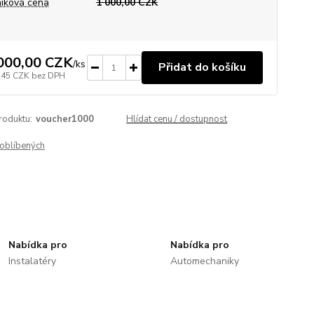
íková cena
1 000,00 CZK
000,00 CZK
/
ks
Přidat do košíku
,45 CZK
bez DPH
roduktu:
voucher1000
Hlídat cenu / dostupnost
oblíbených
Nabídka pro
Nabídka pro
Instalatéry
Automechaniky