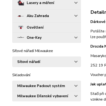
Lasery a měření
Detailn
Aku Zahrada
Dárkové
Osvětlení
Potěšte 
lze použí
One-Key
Drozda 
Síťové nářadí Milwaukee
Masaryk
Síťové nářadí
252 19 R
Voucher p
Skladování
Jak upla
Milwaukee Packout systém
Stačí při
Milwaukee Dílenské vybavení
vznikne 