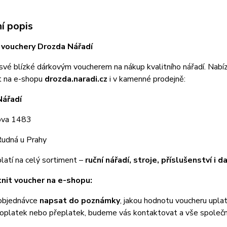
í popis
 vouchery Drozda Nářadí
své blízké dárkovým voucherem na nákup kvalitního nářadí. Nab
t na e-shopu
drozda.naradi.cz
i v kamenné prodejně:
Nářadí
ova 1483
udná u Prahy
latí na celý sortiment –
ruční nářadí, stroje, příslušenství i d
tnit voucher na e-shopu:
 objednávce
napsat do poznámky
, jakou hodnotu voucheru upla
doplatek nebo přeplatek, budeme vás kontaktovat a vše společ