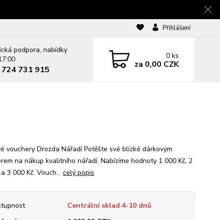
Přihlášení
ická podpora, nabídky
0
ks
17:00
za
0,00 CZK
0 724 731 915
é vouchery Drozda Nářadí Potěšte své blízké dárkovým
rem na nákup kvalitního nářadí. Nabízíme hodnoty 1 000 Kč, 2
 a 3 000 Kč. Vouch...
celý popis
tupnost
Centrální sklad 4-10 dnů