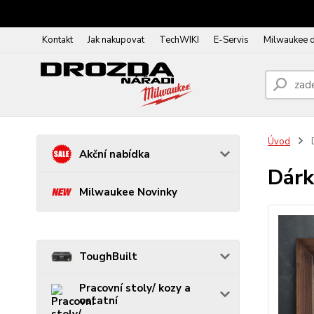
Kontakt
Jak nakupovat
TechWIKI
E-Servis
Milwaukee 
Úvod
D
Akční nabídka
Dárk
Milwaukee Novinky
ToughBuilt
Pracovní stoly/ kozy a
ostatní