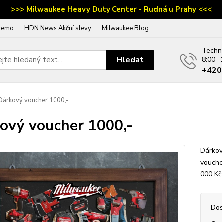
>>> Milwaukee Heavy Duty Center - Rudná u Prahy <<<
demo
HDN News Akční slevy
Milwaukee Blog
Techn
Hledat
8:00 -
‭+42
árkový voucher 1000,-
ový voucher 1000,-
Dárkov
vouche
000 Kč
Dos