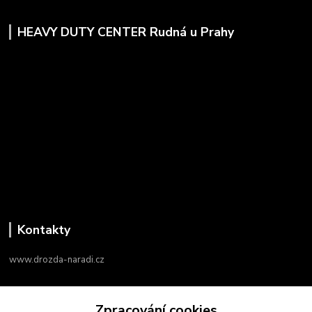
HEAVY DUTY CENTER Rudná u Prahy
Kontakty
www.drozda-naradi.cz
‭+420 724 731 915
Zpracování cookies
8:00 - 17:00