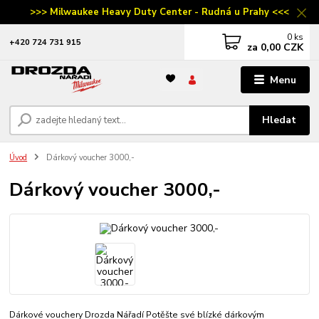
>>> Milwaukee Heavy Duty Center - Rudná u Prahy <<<
0
ks
‭+420 724 731 915
za
0,00 CZK
Menu
Hledat
Úvod
Dárkový voucher 3000,-
Dárkový voucher 3000,-
Dárkové vouchery Drozda Nářadí Potěšte své blízké dárkovým