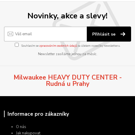
Novinky, akce a slevy!
Přihlásit se
Souhlasím se
zpracováním osobních údajů
za účelem rozesílky newsletteru.
Newsletter zasíláme jednou za měsíc.
Milwaukee HEAVY DUTY CENTER -
Rudná u Prahy
Informace pro zákazníky
O nás
Jak nakupovat