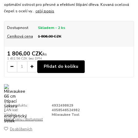
optimální ostrost pro přesné a efektivní štípání dřeva. Kovaná ocelová
čepel s ocelí vy...
celý popis
Dostupnost
Skladem - 2 ks
Ceníková cena
1 806,00 CZK
1 806,00 CZK
/
ks
1 492,56 CZK
bez DPH
Přidat do košíku
Číslo produktu:
4932498629
EAN kód:
4058546524982
Výrobce:
Milwaukee Tool
Hlídat cenu / dostupnost
Do oblíbených