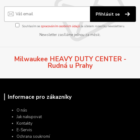
Přihlásit se
Souhlasím se
zpracováním osobních údajů
za účelem rozesílky newsletteru.
Newsletter zasíláme jednou za měsíc.
Milwaukee HEAVY DUTY CENTER -
Rudná u Prahy
Informace pro zákazníky
O nás
Jak nakupovat
Kontakty
E-Servis
Ochrana soukromí