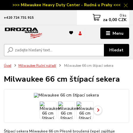
>>> Milwaukee Heavy Duty Center - Rudná u Prahy <<<
0
ks
‭+420 724 731 915
za
0,00 CZK
Menu
Hledat
Úvod
Milwaukee Ruční nářadí
Milwaukee 66 cm štípací sekera
Milwaukee 66 cm štípací sekera
Štípací sekera Milwaukee 66 cm Přesně broušená čepel zajišťuje