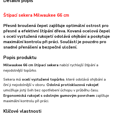
Detailní popis
Štípací sekera Milwaukee 66 cm
Přesně broušená čepel zajišťuje optimální ostrost pro
přesné a efektivní štípání dřeva. Kovaná ocelová čepel
s ocelí vyztužená rukojetí odolává ohýbání a poskytuje
maximální kontrolu při práci. Součástí je pouzdro pro
snadné přenášení a bezpečné uložení.
Popis produktu
Milwaukee 66 cm štípací sekera
nabízí rychlejší štípání a
nejodolnější topůrko.
Sekera má
ocelí vyztužené topůrko
, které odolává ohýbání a
činí ji nejodolnější v oboru.
Odolná protiskluzová rukojeť
umožňuje jistý švih bez opotřebení úchopu v průběhu času.
Ergonomická rukojeť s odolným gumovým povrchem
zajišťuje
maximální kontrolu při práci.
Klíčové vlastnosti