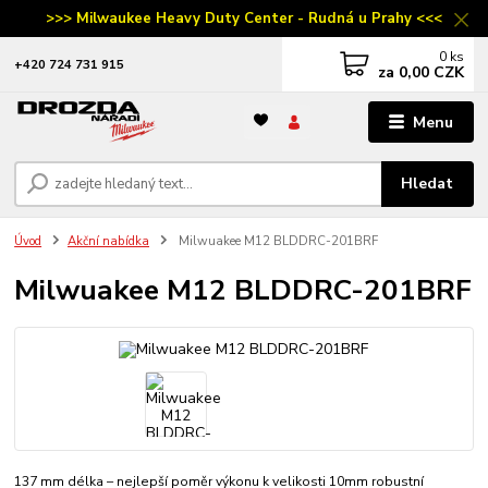
>>> Milwaukee Heavy Duty Center - Rudná u Prahy <<<
0
ks
‭+420 724 731 915
za
0,00 CZK
Menu
Hledat
Úvod
Akční nabídka
Milwuakee M12 BLDDRC-201BRF
Milwuakee M12 BLDDRC-201BRF
137 mm délka – nejlepší poměr výkonu k velikosti 10mm robustní