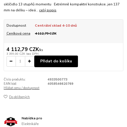
sklíčidlo 13 stupňů momentu Extrémně kompaktní konstrukce, jen 137
mm na délku – ideá...
celý popis
Dostupnost
Centrální sklad 4-10 dnů
Ceníková cena
4 112,79 CZK
4 112,79 CZK
/
ks
3 399,00 CZK
bez DPH
Přidat do košíku
Číslo produktu:
4933500773
EAN kód:
4058546620769
Hlídat cenu / dostupnost
Do oblíbených
Nabídka pro
Elektrikáře