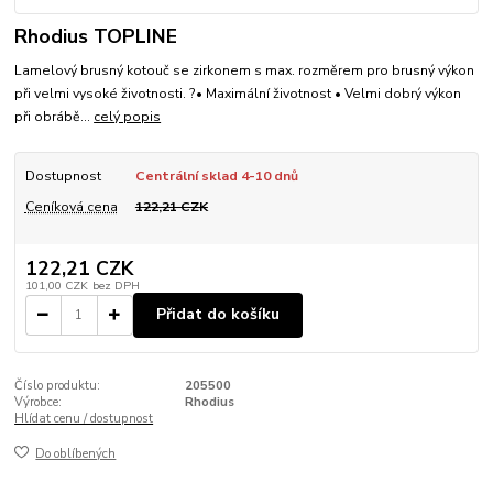
Rhodius TOPLINE
Lamelový brusný kotouč se zirkonem s max. rozměrem pro brusný výkon
při velmi vysoké životnosti. ?• Maximální životnost • Velmi dobrý výkon
při obrábě...
celý popis
Dostupnost
Centrální sklad 4-10 dnů
Ceníková cena
122,21 CZK
122,21 CZK
101,00 CZK
bez DPH
Přidat do košíku
Číslo produktu:
205500
Výrobce:
Rhodius
Hlídat cenu / dostupnost
Do oblíbených