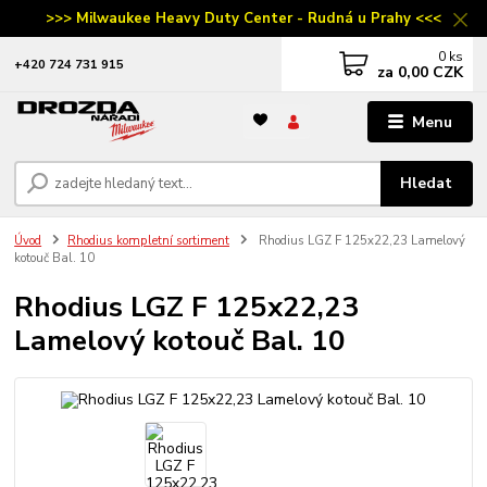
>>> Milwaukee Heavy Duty Center - Rudná u Prahy <<<
0
ks
‭+420 724 731 915
za
0,00 CZK
Menu
Hledat
Úvod
Rhodius kompletní sortiment
Rhodius LGZ F 125x22,23 Lamelový
kotouč Bal. 10
Rhodius LGZ F 125x22,23
Lamelový kotouč Bal. 10