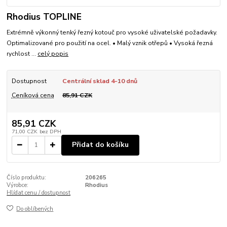
Rhodius TOPLINE
Extrémně výkonný tenký řezný kotouč pro vysoké uživatelské požadavky.
Optimalizované pro použití na ocel. • Malý vznik otřepů • Vysoká řezná
rychlost ...
celý popis
Dostupnost
Centrální sklad 4-10 dnů
Ceníková cena
85,91 CZK
85,91 CZK
71,00 CZK
bez DPH
Přidat do košíku
Číslo produktu:
206265
Výrobce:
Rhodius
Hlídat cenu / dostupnost
Do oblíbených