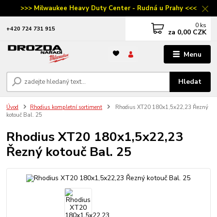
>>> Milwaukee Heavy Duty Center - Rudná u Prahy <<<
0
ks
‭+420 724 731 915
za
0,00 CZK
Menu
Hledat
Úvod
Rhodius kompletní sortiment
Rhodius XT20 180x1,5x22,23 Řezný
kotouč Bal. 25
Rhodius XT20 180x1,5x22,23
Řezný kotouč Bal. 25