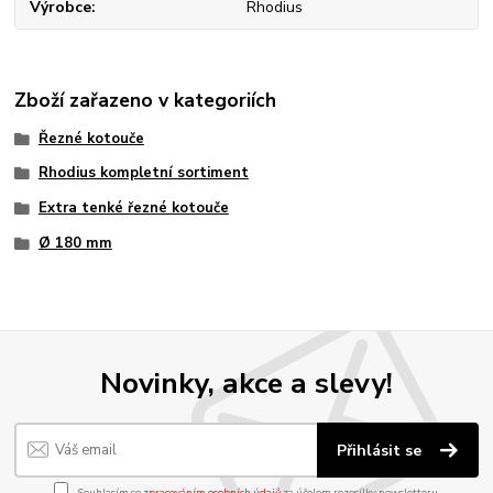
Výrobce
Rhodius
Zboží zařazeno v kategoriích
Řezné kotouče
Rhodius kompletní sortiment
Extra tenké řezné kotouče
Ø 180 mm
Novinky, akce a slevy!
Přihlásit se
Souhlasím se
zpracováním osobních údajů
za účelem rozesílky newsletteru.